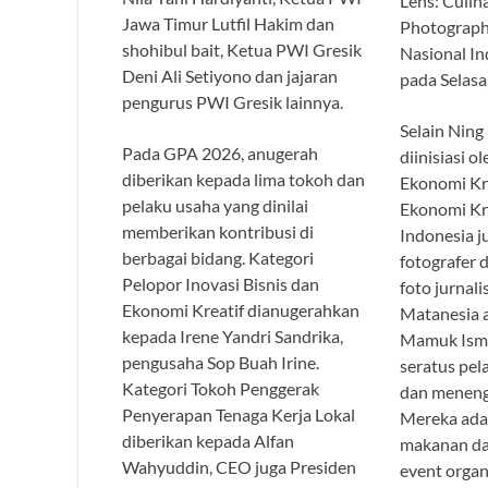
Lens: Culina
Jawa Timur Lutfil Hakim dan
Photograph
shohibul bait, Ketua PWI Gresik
Nasional In
Deni Ali Setiyono dan jajaran
pada Selasa
pengurus PWI Gresik lainnya.
Selain Ning
Pada GPA 2026, anugerah
diinisiasi 
diberikan kepada lima tokoh dan
Ekonomi Kr
pelaku usaha yang dinilai
Ekonomi Kre
memberikan kontribusi di
Indonesia 
berbagai bidang. Kategori
fotografer 
Pelopor Inovasi Bisnis dan
foto jurnali
Ekonomi Kreatif dianugerahkan
Matanesia a
kepada Irene Yandri Sandrika,
Mamuk Ismun
pengusaha Sop Buah Irine.
seratus pel
Kategori Tokoh Penggerak
dan menen
Penyerapan Tenaga Kerja Lokal
Mereka ada 
diberikan kepada Alfan
makanan da
Wahyuddin, CEO juga Presiden
event organ