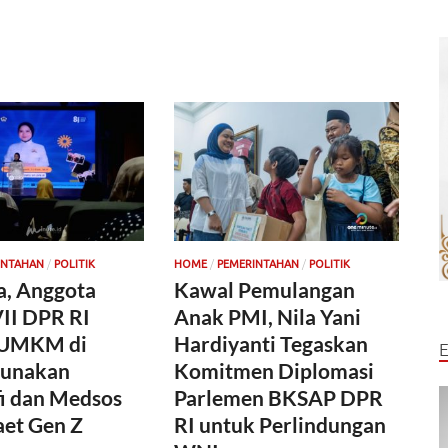
/
/
/
INTAHAN
POLITIK
HOME
PEMERINTAHAN
POLITIK
a, Anggota
Kawal Pemulangan
II DPR RI
Anak PMI, Nila Yani
 UMKM di
Hardiyanti Tegaskan
Gunakan
Komitmen Diplomasi
fi dan Medsos
Parlemen BKSAP DPR
aet Gen Z
RI untuk Perlindungan