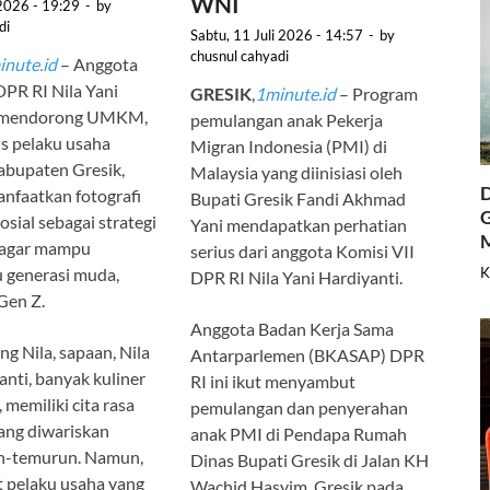
WNI
 2026 - 19:29
-
by
di
Sabtu, 11 Juli 2026 - 14:57
-
by
chusnul cahyadi
inute.id
– Anggota
DPR RI Nila Yani
GRESIK
,
1minute.id
– Program
i mendorong UMKM,
pemulangan anak Pekerja
s pelaku usaha
Migran Indonesia (PMI) di
Kabupaten Gresik,
Malaysia yang diinisiasi oleh
D
nfaatkan fotografi
Bupati Gresik Fandi Akhmad
G
osial sebagai strategi
Yani mendapatkan perhatian
 agar mampu
serius dari anggota Komisi VII
 generasi muda,
K
DPR RI Nila Yani Hardiyanti.
Gen Z.
Anggota Badan Kerja Sama
g Nila, sapaan, Nila
Antarparlemen (BKASAP) DPR
anti, banyak kuliner
RI ini ikut menyambut
 memiliki cita rasa
pemulangan dan penyerahan
ang diwariskan
anak PMI di Pendapa Rumah
un-temurun. Namun,
Dinas Bupati Gresik di Jalan KH
it pelaku usaha yang
Wachid Hasyim, Gresik pada