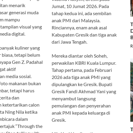
itan menarik
Jumat, 10 Jumat 2026. Pada
asar generasi muda
tahap kedua ini, ada sembilan
lum mampu
anak PMI dari Malaysia.
T
tampilan visual yang
Rinciannya, enam anak asal
D
edia digital.
Kabupaten Gresik dan tiga anak
B
dari Jawa Tengah.
R
 banyak kuliner yang
 biasa, tetapi belum
Mereka diantar oleh Soheh,
apa Gen Z. Padahal
perwakilan KBRI Kuala Lumpur.
at aktif
Tahap pertama, pada Februari
n media sosial.
2026 ada tiga anak PMI yang
 foto makanan bukan
dipulangkan ke Gresik. Bupati
bar, tetapi harus
Gresik Fandi Akhmad Yani yang
erita dan
menyambut langsung
ketertarikan calon
pemulangan dan penyerahan
ta Ning Nila ketika
anak PMI kepada keluarga di
mbicara dalam
Gresik.
ertajuk “Through the
T