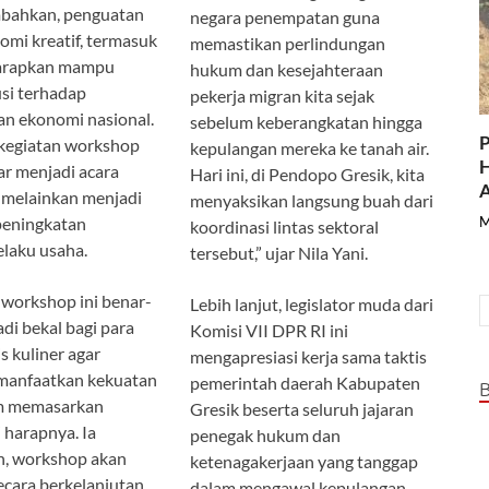
bahkan, penguatan
negara penempatan guna
omi kreatif, termasuk
memastikan perlindungan
iharapkan mampu
hukum dan kesejahteraan
si terhadap
pekerja migran kita sejak
n ekonomi nasional.
sebelum keberangkatan hingga
P
 kegiatan workshop
kepulangan mereka ke tanah air.
H
ar menjadi acara
Hari ini, di Pendopo Gresik, kita
A
 melainkan menjadi
menyaksikan langsung buah dari
peningkatan
M
koordinasi lintas sektoral
elaku usaha.
tersebut,” ujar Nila Yani.
 workshop ini benar-
Lebih lanjut, legislator muda dari
di bekal bagi para
Komisi VII DPR RI ini
s kuliner agar
mengapresiasi kerja sama taktis
anfaatkan kekuatan
pemerintah daerah Kabupaten
am memasarkan
Gresik beserta seluruh jajaran
 harapnya. Ia
penegak hukum dan
, workshop akan
ketenagakerjaan yang tanggap
ecara berkelanjutan.
dalam mengawal kepulangan