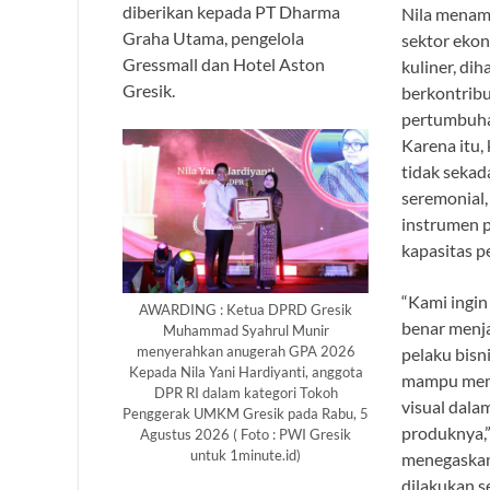
diberikan kepada PT Dharma
Nila menam
Graha Utama, pengelola
sektor ekon
Gressmall dan Hotel Aston
kuliner, d
Gresik.
berkontribu
pertumbuha
Karena itu,
tidak sekad
seremonial,
instrumen 
kapasitas p
“Kami ingin
AWARDING : Ketua DPRD Gresik
benar menja
Muhammad Syahrul Munir
menyerahkan anugerah GPA 2026
pelaku bisni
Kepada Nila Yani Hardiyanti, anggota
mampu mem
DPR RI dalam kategori Tokoh
visual dal
Penggerak UMKM Gresik pada Rabu, 5
produknya,”
Agustus 2026 ( Foto : PWI Gresik
untuk 1minute.id)
menegaskan
dilakukan s