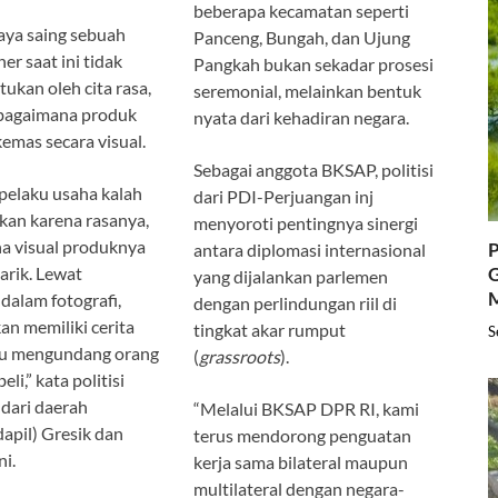
beberapa kecamatan seperti
daya saing sebuah
Panceng, Bungah, dan Ujung
er saat ini tidak
Pangkah bukan sekadar prosesi
tukan oleh cita rasa,
seremonial, melainkan bentuk
 bagaimana produk
nyata dari kehadiran negara.
kemas secara visual.
Sebagai anggota BKSAP, politisi
 pelaku usaha kalah
dari PDI-Perjuangan inj
kan karena rasanya,
menyoroti pentingnya sinergi
na visual produknya
P
antara diplomasi internasional
arik. Lewat
G
yang dijalankan parlemen
 dalam fotografi,
dengan perlindungan riil di
n memiliki cerita
tingkat akar rumput
S
u mengundang orang
(
grassroots
).
i,” kata politisi
dari daerah
“Melalui BKSAP DPR RI, kami
dapil) Gresik dan
terus mendorong penguatan
ni.
kerja sama bilateral maupun
multilateral dengan negara-