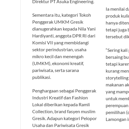
Direktur PT Asuka Engineering.
Ia menilai 
Sementara itu, kategori Tokoh
produk kulin
Penggerak UMKM Gresik
hanya diten
dianugerahkan kepada Nila Yani
tetapi juga
Hardiyanti, anggota DPR RI dari
tersebut di
Komisi VII yang membidangi
sektor perindustrian, usaha
“Sering kali
mikro kecil dan menengah
bersaing bu
(UMKM), ekonomi kreatif,
tetapi kare
pariwisata, serta sarana
kurang men
publikasi.
storytelling
makanan aka
Penghargaan sebagai Penggerak
yang mamp
Industri Kreatif dan Fashion
untuk membel
Lokal diberikan kepada Ramli
perempuan 
Collection, brand fasyen muslim
pemilihan (
Gresik. Adapun kategori Pelopor
Lamongan i
Usaha dan Pariwisata Gresik