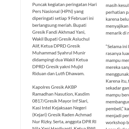
Puncak kegiatan peringatan Hari
masih kesul
Pers Nasional (HPN) yang
perhatian p
diperingati setiap 9 Februari ini
karena be
berlangsung meriah. Bupati
menyajikan 
Gresik Fandi Akhmad Yani,
menarik di m
Wakil Bupati Gresik Asluchul
Alif, Ketua DPRD Gresik
“Selama ini
Muhammad Syahrul Munir
rasanya luar
didampingi dua Wakil Ketua
mampu meny
DPRD Gresik yakni Mujid
mereka sang
Riduan dan Lutfi Dhawam.
menggunaka
Karena itu,
Kapolres Gresik AKBP
sekadar gam
Ramadhan Nasution, Kasdim
mampu berc
0817/Gresik Mayor Inf Siari,
membangun 
Kasi Intel Kejaksaan Negeri
pembeli,” ka
(Kejari) Gresik Raden Achmad
menjadi pe
Nur Rizky. Serta, anggota DPR RI
workshop b
Nila Yani Hardiyanti, Ketua PWI