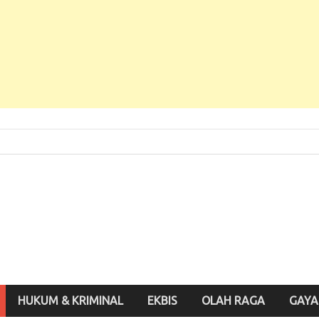
 Baru, Enak Dibaca!
inute.id
HUKUM & KRIMINAL
EKBIS
OLAH RAGA
GAYA