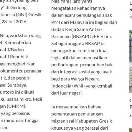
ry Storytelling with
Nila Yani Hardiyanti
U
y” di Gedung
mengatakan kehadirannya
donesia (GNI) Gresik
dalam acara pemulangan anak
R
, 28 Juli 2026.
PMI dari Malaysia ini bagian dari
Badan Kerja Sama Antar-
 Nila, workshop yang
Parlemen (BKSAP) DPR RI ini.
oleh Kementerian
Sebagai anggota BKSAP, ia
eatif/Badan
menegaskan komitmen kuat
atif Republik
legislatif dalam memastikan
juga menghadirkan
perlindungan, pemenuhan hak,
dokumenter, pengajar
dan integrasi sosial yang layak
stik, dan pendiri
bagi para Warga Negara
sal Surabaya,
Indonesia (WNI) yang kembali
toro ini diikuti
dari luar negeri.
aku usaha mikro, kecil
C
gah (UMKM).
Ia menyampaikan bahwa
P
yang berbisnis
pemantauan pemulangan
S
n minuman, hingga
migran asal Kabupaten Gresik
izer.
khususnya yang berasal dari