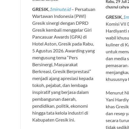
Rabu, 29 Juli
chusnul cahya
GRESIK
,
1minute.id
– Persatuan
Wartawan Indonesia (PWI)
GRESIK
,
1m
Gresik sinergi dengan DPRD
Komisi VII 
Gresik kembali menggelar Giri
Hardiyant
Pancasuar Awards (GPA) di
wabil khusu
Hotel Aston, Gresik pada Rabu,
kuliner di 
5 Agustus 2026. Awarding yang
untuk mema
mengusung tema “Pers
dan media s
Bersinergi, Masyarakat
pemasaran
Berkreasi, Gresik Berprestasi”
menjangkau
menjadi ajang apresiasi kepada
khususnya 
tokoh, pejabat, dan lembaga
inspiratif yang berjasa dalam
Menurut Nin
pembangunan daerah,
Yani Hardiy
pendidikan, politik, ekonomi
khas Gresik,
hingga tata kelola industri di
dan resep y
Kabupaten Gresik ini.
secara tur
tidak sedik