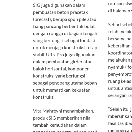
ratusan sis
SIG juga digunakan dalam
di halaman 
pembuatan beton pracetak
(precast), berupa spun pile atau
Sehari seb
tiang pancang berbentuk bulat
telah melak
dengan rongga di bagian tengah
bersama pa
yang berfungsi sebagai fondasi
kebersihan
untuk menjaga konstruksi tetap
koordinator
stabil. UltraPro juga digunakan
melakukan 
dalam pembuatan girder atau
nyamuk ( fo
balok horizontal, komponen
penyemprota
konstruksi yang berfungsi
ruang kelas
sebagai penopang utama beban
untuk anti
untuk memastikan kekuatan
serangan ra
konstruksi.
“Selain itu
Vita Mahreyni menambahkan,
mbersihkan 
produk SIG memberikan nilai
fasilitas ib
tambah kemudahan dalam
mempercant
pengerjaan konstruksi dan hasil