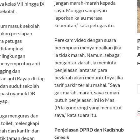
jangan marah-marah kepada
wa kelas VII hingga IX
saya. Monggo sampeyan
sekolah.
laporkan kalau merasa
keberatan,” kata petugas itu.
elum masuk sekolah
ukan persiapan
Perekam video dengan suara
P
ra petugas
H
perempuan menyampaikan jika
 didampingi
A
ia tidak marah. Namun, sebagai
 lingkungan
pengantar ziarah, ia meminta
penyemprotan anti
M
penjelasan lantaran para
gging dan
peziarah akan menuntutnya jika
n anti Rayap di tiap
tarif parkir terlalu mahal. “Saya
 dan sudut sekolah
gak marah-marah, saya cuman
sipasi nyamuk DB
butuh penjelasan. Ini lo Mas,
yap.
(Pria gondrong) yang menuntut
saya,” kata suara itu.
, juga menguras dan
toilet, melengkapi
Penjelasan DPRD dan Kadishub
adah dan kantin dan
Gresik
ik taman depan