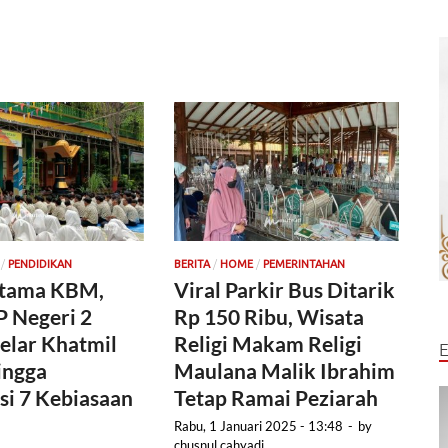
/
/
/
PENDIDIKAN
BERITA
HOME
PEMERINTAHAN
rtama KBM,
Viral Parkir Bus Ditarik
 Negeri 2
Rp 150 Ribu, Wisata
elar Khatmil
Religi Makam Religi
ingga
Maulana Malik Ibrahim
asi 7 Kebiasaan
Tetap Ramai Peziarah
Rabu, 1 Januari 2025 - 13:48
-
by
chusnul cahyadi