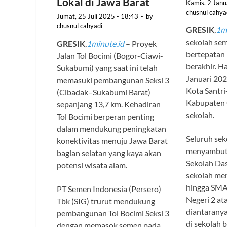
Lokal di Jawa Barat
Kamis, 2 Janu
chusnul cahya
Jumat, 25 Juli 2025 - 18:43
-
by
chusnul cahyadi
GRESIK
,
1m
sekolah sem
GRESIK
,
1minute.id
– Proyek
bertepatan 
Jalan Tol Bocimi (Bogor-Ciawi-
berakhir. Ha
Sukabumi) yang saat ini telah
Januari 202
memasuki pembangunan Seksi 3
Kota Santri
(Cibadak–Sukabumi Barat)
Kabupaten 
sepanjang 13,7 km. Kehadiran
sekolah.
Tol Bocimi berperan penting
dalam mendukung peningkatan
Seluruh sek
konektivitas menuju Jawa Barat
menyambut 
bagian selatan yang kaya akan
Sekolah Das
potensi wisata alam.
sekolah me
hingga SMA
PT Semen Indonesia (Persero)
Negeri 2 at
Tbk (SIG) trurut mendukung
diantaranya
pembangunan Tol Bocimi Seksi 3
di sekolah b
dengan memasok semen pada