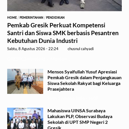
HOME
/
PEMERINTAHAN
/
PENDIDIKAN
Pemkab Gresik Perkuat Kompetensi
Santri dan Siswa SMK berbasis Pesantren
Kebutuhan Dunia Industri
Sabtu, 8 Agustus 2026 - 22:24
-
by
chusnul cahyadi
GRESIK,1minute.id – Menteri …
Mensos Syaifullah Yusuf Apresiasi
Pemkab Gresik dalam Penjangkauan
Siswa Sekolah Rakyat bagi Keluarga
Prasejahtera
Senin, 3 Agustus 2026 - 16:09
Mahasiswa UINSA Surabaya
Lakukan PLP, Observasi Budaya
Sekolah di UPT SMP Negeri 2
Gresik