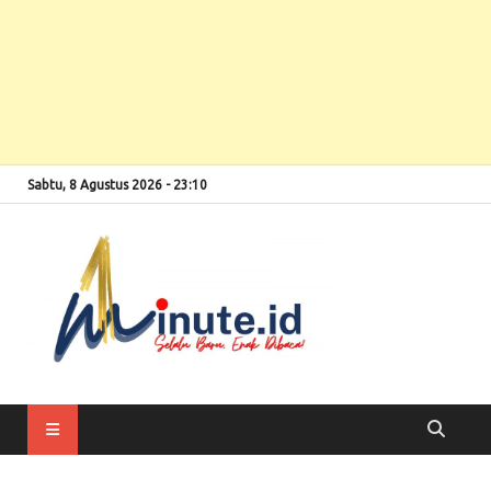
Sabtu, 8 Agustus 2026 - 23:10
Selalu Baru, Enak
1minute
Dibaca!