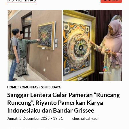
HOME
/
KOMUNITAS
/
SENI BUDAYA
Sanggar Lentera Gelar Pameran “Runcang
Runcung”, Riyanto Pamerkan Karya
Indonesiaku dan Bandar Grissee
Jumat, 5 Desember 2025 - 19:51
-
by
chusnul cahyadi
GRESIK,1minute.id – Sanggar …