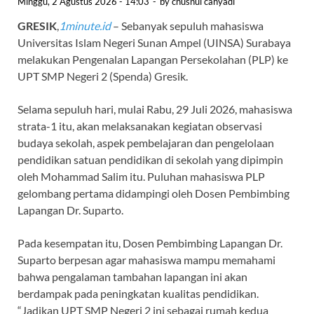
Minggu, 2 Agustus 2026 - 14:03
-
by
chusnul cahyadi
GRESIK
,
1minute.id
– Sebanyak sepuluh mahasiswa
Universitas Islam Negeri Sunan Ampel (UINSA) Surabaya
melakukan Pengenalan Lapangan Persekolahan (PLP) ke
UPT SMP Negeri 2 (Spenda) Gresik.
Selama sepuluh hari, mulai Rabu, 29 Juli 2026, mahasiswa
strata-1 itu, akan melaksanakan kegiatan observasi
budaya sekolah, aspek pembelajaran dan pengelolaan
pendidikan satuan pendidikan di sekolah yang dipimpin
oleh Mohammad Salim itu. Puluhan mahasiswa PLP
gelombang pertama didampingi oleh Dosen Pembimbing
Lapangan Dr. Suparto.
Pada kesempatan itu, Dosen Pembimbing Lapangan Dr.
Suparto berpesan agar mahasiswa mampu memahami
bahwa pengalaman tambahan lapangan ini akan
berdampak pada peningkatan kualitas pendidikan.
“Jadikan UPT SMP Negeri 2 ini sebagai rumah kedua