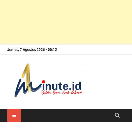
Jumat, 7 Agustus 2026 - 00:12
Selalu Baru, Enak
1minute
Dibaca!