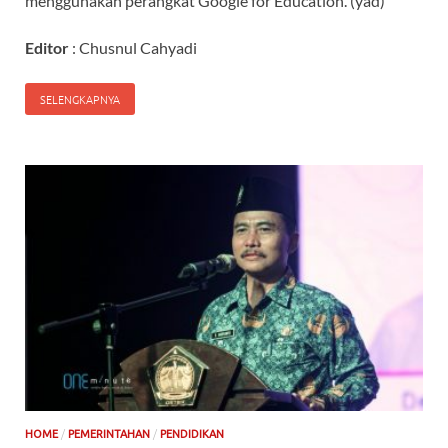
menggunakan perangkat Google for Education. (yad)
Editor
: Chusnul Cahyadi
SELENGKAPNYA
/
/
HOME
PEMERINTAHAN
PENDIDIKAN