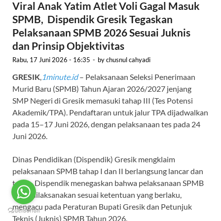
Viral Anak Yatim Atlet Voli Gagal Masuk
SPMB, Dispendik Gresik Tegaskan
Pelaksanaan SPMB 2026 Sesuai Juknis
dan Prinsip Objektivitas
Rabu, 17 Juni 2026 - 16:35
-
by
chusnul cahyadi
GRESIK
,
1minute.id
– Pelaksanaan Seleksi Penerimaan
Murid Baru (SPMB) Tahun Ajaran 2026/2027 jenjang
SMP Negeri di Gresik memasuki tahap III (Tes Potensi
Akademik/TPA). Pendaftaran untuk jalur TPA dijadwalkan
pada 15–17 Juni 2026, dengan pelaksanaan tes pada 24
Juni 2026.
Dinas Pendidikan (Dispendik) Gresik mengklaim
pelaksanaan SPMB tahap I dan II berlangsung lancar dan
tertib. Dispendik menegaskan bahwa pelaksanaan SPMB
2026 dilaksanakan sesuai ketentuan yang berlaku,
mengacu pada Peraturan Bupati Gresik dan Petunjuk
Teknis (Juknis) SPMB Tahun 2026.