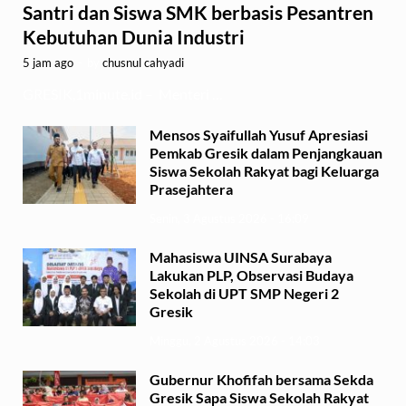
Santri dan Siswa SMK berbasis Pesantren
Kebutuhan Dunia Industri
5 jam ago
-
by
chusnul cahyadi
GRESIK,1minute.id – Menteri …
Mensos Syaifullah Yusuf Apresiasi
Pemkab Gresik dalam Penjangkauan
Siswa Sekolah Rakyat bagi Keluarga
Prasejahtera
Senin, 3 Agustus 2026 - 16:09
Mahasiswa UINSA Surabaya
Lakukan PLP, Observasi Budaya
Sekolah di UPT SMP Negeri 2
Gresik
Minggu, 2 Agustus 2026 - 14:03
Gubernur Khofifah bersama Sekda
Gresik Sapa Siswa Sekolah Rakyat