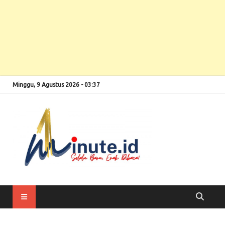
Minggu, 9 Agustus 2026 - 03:37
Selalu Baru, Enak
1minute
Dibaca!