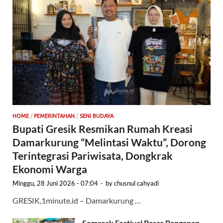
HOME
/
PEMERINTAHAN
/
SENI BUDAYA
Bupati Gresik Resmikan Rumah Kreasi
Damarkurung “Melintasi Waktu”, Dorong
Terintegrasi Pariwisata, Dongkrak
Ekonomi Warga
Minggu, 28 Juni 2026 - 07:04
-
by
chusnul cahyadi
GRESIK,1minute.id – Damarkurung …
Semarak Festival Pasar Panganan