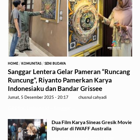
HOME
/
KOMUNITAS
/
SENI BUDAYA
Sanggar Lentera Gelar Pameran “Runcang
Runcung”, Riyanto Pamerkan Karya
Indonesiaku dan Bandar Grissee
Jumat, 5 Desember 2025 - 20:17
-
by
chusnul cahyadi
GRESIK,1minute.id – Sanggar …
Dua Film Karya Sineas Gresik Movie
Diputar di IWAFF Australia
Senin, 29 September 2025 - 18:37