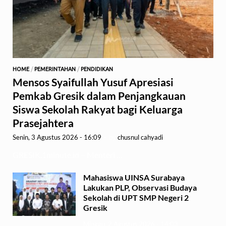
HOME
/
PEMERINTAHAN
/
PENDIDIKAN
Mensos Syaifullah Yusuf Apresiasi
Pemkab Gresik dalam Penjangkauan
Siswa Sekolah Rakyat bagi Keluarga
Prasejahtera
Senin, 3 Agustus 2026 - 16:09
-
by
chusnul cahyadi
GRESIK,1minute.id – Menteri …
Mahasiswa UINSA Surabaya
Lakukan PLP, Observasi Budaya
Sekolah di UPT SMP Negeri 2
Gresik
Minggu, 2 Agustus 2026 - 14:03