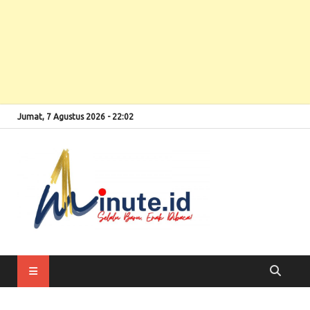
Jumat, 7 Agustus 2026 - 22:02
Selalu Baru, Enak
1minute
Dibaca!