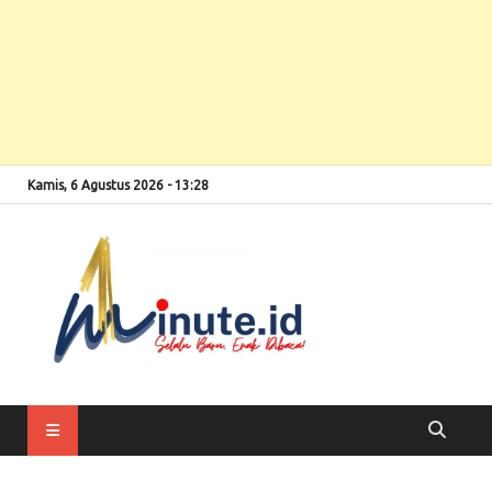
Kamis, 6 Agustus 2026 - 13:28
Selalu Baru, Enak
1minute
Dibaca!