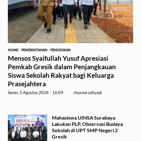
HOME
/
PEMERINTAHAN
/
PENDIDIKAN
Mensos Syaifullah Yusuf Apresiasi
Pemkab Gresik dalam Penjangkauan
Siswa Sekolah Rakyat bagi Keluarga
Prasejahtera
Senin, 3 Agustus 2026 - 16:09
-
by
chusnul cahyadi
GRESIK,1minute.id – Menteri …
Mahasiswa UINSA Surabaya
Lakukan PLP, Observasi Budaya
Sekolah di UPT SMP Negeri 2
Gresik