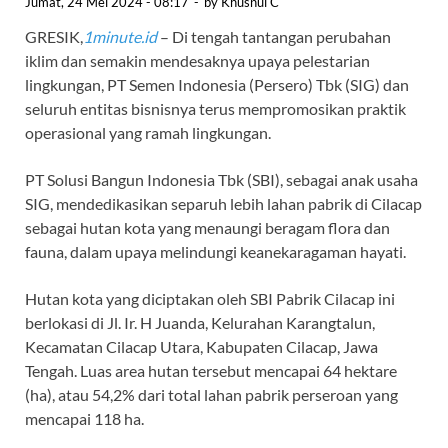
Jumat, 24 Mei 2024 - 08:17
-
by
Khusnul C
GRESIK,
1minute.id
– Di tengah tantangan perubahan
iklim dan semakin mendesaknya upaya pelestarian
lingkungan, PT Semen Indonesia (Persero) Tbk (SIG) dan
seluruh entitas bisnisnya terus mempromosikan praktik
operasional yang ramah lingkungan.
PT Solusi Bangun Indonesia Tbk (SBI), sebagai anak usaha
SIG, mendedikasikan separuh lebih lahan pabrik di Cilacap
sebagai hutan kota yang menaungi beragam flora dan
fauna, dalam upaya melindungi keanekaragaman hayati.
Hutan kota yang diciptakan oleh SBI Pabrik Cilacap ini
berlokasi di Jl. Ir. H Juanda, Kelurahan Karangtalun,
Kecamatan Cilacap Utara, Kabupaten Cilacap, Jawa
Tengah. Luas area hutan tersebut mencapai 64 hektare
(ha), atau 54,2% dari total lahan pabrik perseroan yang
mencapai 118 ha.