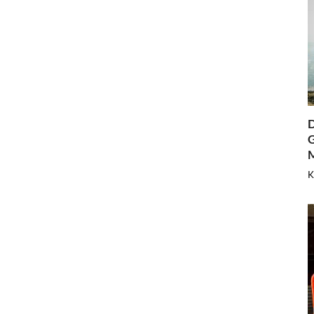
D
G
K