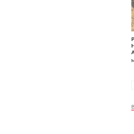
P
H
A
M