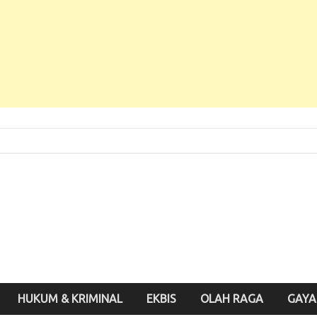
 Baru, Enak Dibaca!
inute.id
HUKUM & KRIMINAL
EKBIS
OLAH RAGA
GAYA