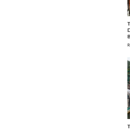
T
D
B
R
T