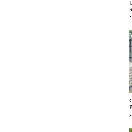
U
R
C
P
S