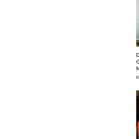
D
G
K