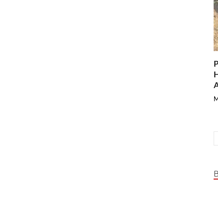
P
H
A
M