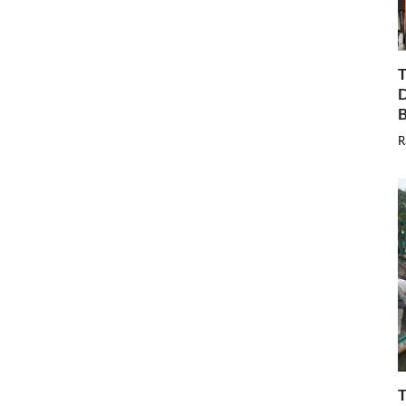
T
D
B
R
T