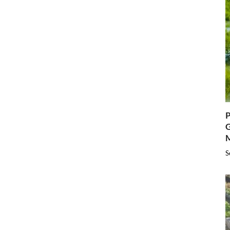
P
G
S