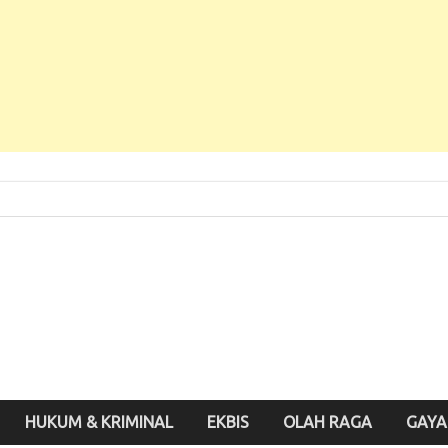
 Baru, Enak Dibaca!
inute.id
HUKUM & KRIMINAL
EKBIS
OLAH RAGA
GAYA