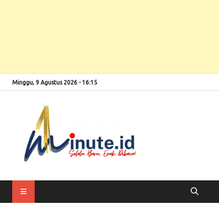
Minggu, 9 Agustus 2026 - 16:15
Selalu Baru, Enak
1minute
Dibaca!