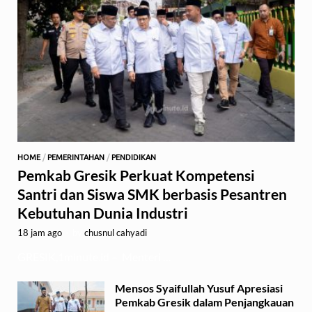
HOME
/
PEMERINTAHAN
/
PENDIDIKAN
Pemkab Gresik Perkuat Kompetensi
Santri dan Siswa SMK berbasis Pesantren
Kebutuhan Dunia Industri
18 jam ago
-
by
chusnul cahyadi
GRESIK,1minute.id – Menteri …
Mensos Syaifullah Yusuf Apresiasi
Pemkab Gresik dalam Penjangkauan