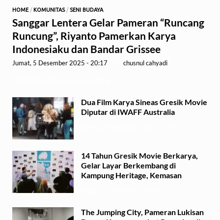
HOME
/
KOMUNITAS
/
SENI BUDAYA
Sanggar Lentera Gelar Pameran “Runcang
Runcung”, Riyanto Pamerkan Karya
Indonesiaku dan Bandar Grissee
Jumat, 5 Desember 2025 - 20:17
-
by
chusnul cahyadi
GRESIK,1minute.id – Sanggar …
Dua Film Karya Sineas Gresik Movie
Diputar di IWAFF Australia
Senin, 29 September 2025 - 18:37
14 Tahun Gresik Movie Berkarya,
Gelar Layar Berkembang di
Kampung Heritage, Kemasan
Selasa, 15 Juli 2025 - 17:49
The Jumping City, Pameran Lukisan