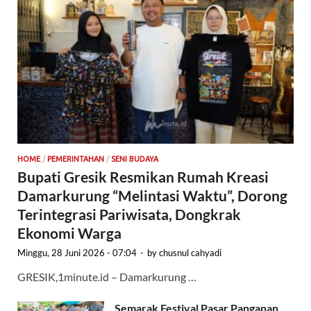
HOME
/
PEMERINTAHAN
/
SENI BUDAYA
Bupati Gresik Resmikan Rumah Kreasi
Damarkurung “Melintasi Waktu”, Dorong
Terintegrasi Pariwisata, Dongkrak
Ekonomi Warga
Minggu, 28 Juni 2026 - 07:04
-
by
chusnul cahyadi
GRESIK,1minute.id – Damarkurung …
Semarak Festival Pasar Panganan