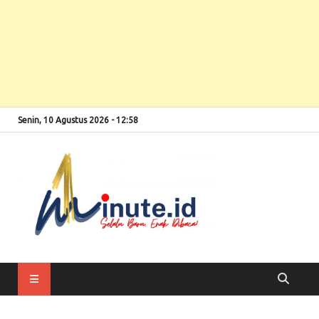
Senin, 10 Agustus 2026 - 12:58
Selalu Baru, Enak
1minute
Dibaca!