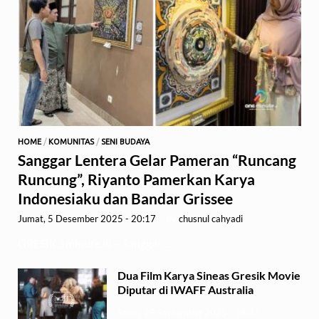
HOME
/
KOMUNITAS
/
SENI BUDAYA
Sanggar Lentera Gelar Pameran “Runcang
Runcung”, Riyanto Pamerkan Karya
Indonesiaku dan Bandar Grissee
Jumat, 5 Desember 2025 - 20:17
-
by
chusnul cahyadi
GRESIK,1minute.id – Sanggar …
Dua Film Karya Sineas Gresik Movie
Diputar di IWAFF Australia
Senin, 29 September 2025 - 18:37