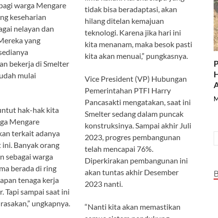
bagi warga Mengare
tidak bisa beradaptasi, akan
ng keseharian
hilang ditelan kemajuan
agai nelayan dan
teknologi. Karena jika hari ini
Mereka yang
kita menanam, maka besok pasti
sedianya
kita akan menuai,” pungkasnya.
P
kan bekerja di Smelter
H
sudah mulai
Vice President (VP) Hubungan
A
Pemerintahan PTFI Harry
M
Pancasakti mengatakan, saat ini
ntut hak-hak kita
Smelter sedang dalam puncak
rga Mengare
konstruksinya. Sampai akhir Juli
kan terkait adanya
2023, progres pembangunan
 ini. Banyak orang
telah mencapai 76%.
n sebagai warga
Diperkirakan pembangunan ini
ama berada di ring
akan tuntas akhir Desember
apan tenaga kerja
2023 nanti.
. Tapi sampai saat ini
rasakan,” ungkapnya.
“Nanti kita akan memastikan