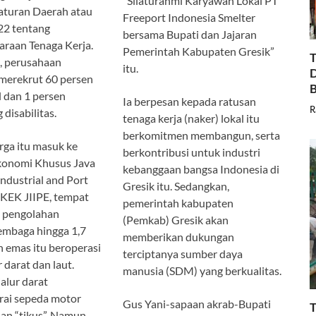
“Silaturahmi Karyawan Lokal PT
aturan Daerah atau
Freeport Indonesia Smelter
22 tentang
bersama Bupati dan Jajaran
raan Tenaga Kerja.
Pemerintah Kabupaten Gresik”
T
u, perusahaan
itu.
D
merekrut 60 persen
B
l dan 1 persen
Ia berpesan kepada ratusan
R
disabilitas.
tenaga kerja (naker) lokal itu
berkomitmen membangun, serta
ga itu masuk ke
berkontribusi untuk industri
onomi Khusus Java
kebanggaan bangsa Indonesia di
Industrial and Port
Gresik itu. Sedangkan,
 KEK JIIPE, tempat
pemerintah kabupaten
 pengolahan
(Pemkab) Gresik akan
embaga hingga 1,7
memberikan dukungan
an emas itu beroperasi
terciptanya sumber daya
r darat dan laut.
manusia (SDM) yang berkualitas.
jalur darat
ai sepeda motor
Gus Yani-sapaan akrab-Bupati
T
lan “tikus”. Namun,