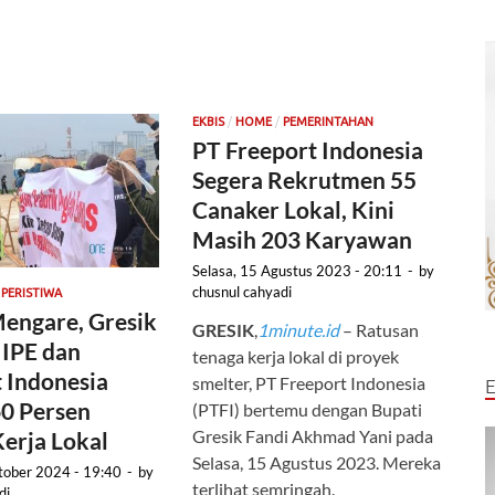
/
/
EKBIS
HOME
PEMERINTAHAN
PT Freeport Indonesia
Segera Rekrutmen 55
Canaker Lokal, Kini
Masih 203 Karyawan
Selasa, 15 Agustus 2023 - 20:11
-
by
/
chusnul cahyadi
PERISTIWA
engare, Gresik
GRESIK
,
1minute.id
– Ratusan
IIPE dan
tenaga kerja lokal di proyek
 Indonesia
smelter, PT Freeport Indonesia
60 Persen
(PTFI) bertemu dengan Bupati
Gresik Fandi Akhmad Yani pada
erja Lokal
Selasa, 15 Agustus 2023. Mereka
tober 2024 - 19:40
-
by
terlihat semringah.
di