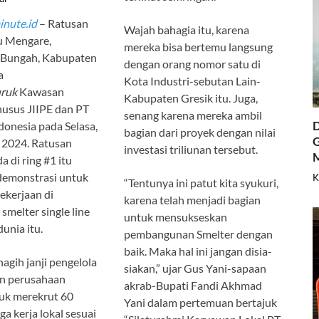
inute.id
– Ratusan
Wajah bahagia itu, karena
u Mengare,
mereka bisa bertemu langsung
Bungah, Kabupaten
dengan orang nomor satu di
a
Kota Industri-sebutan Lain-
uruk
Kawasan
Kabupaten Gresik itu. Juga,
usus JIIPE dan PT
senang karena mereka ambil
D
donesia pada Selasa,
bagian dari proyek dengan nilai
G
 2024. Ratusan
investasi triliunan tersebut.
 di ring #1 itu
demonstrasi untuk
K
“Tentunya ini patut kita syukuri,
ekerjaan di
karena telah menjadi bagian
smelter single line
untuk mensukseskan
dunia itu.
pembangunan Smelter dengan
baik. Maka hal ini jangan disia-
gih janji pengelola
siakan,” ujar Gus Yani-sapaan
n perusahaan
akrab-Bupati Fandi Akhmad
uk merekrut 60
Yani dalam pertemuan bertajuk
a kerja lokal sesuai