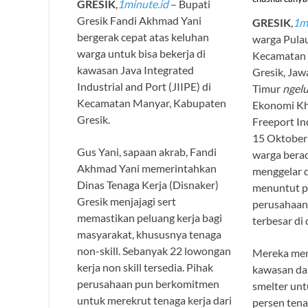
GRESIK
,
1minute.id
– Bupati
Gresik Fandi Akhmad Yani
GRESIK
,
1m
bergerak cepat atas keluhan
warga Pula
warga untuk bisa bekerja di
Kecamatan 
kawasan Java Integrated
Gresik, Jaw
Industrial and Port (JIIPE) di
Timur
ngel
Kecamatan Manyar, Kabupaten
Ekonomi Kh
Gresik.
Freeport In
15 Oktober
Gus Yani, sapaan akrab, Fandi
warga berada
Akhmad Yani memerintahkan
menggelar 
Dinas Tenaga Kerja (Disnaker)
menuntut p
Gresik menjajagi sert
perusahaan 
memastikan peluang kerja bagi
terbesar di 
masyarakat, khususnya tenaga
non-skill. Sebanyak 22 lowongan
Mereka mena
kerja non skill tersedia. Pihak
kawasan da
perusahaan pun berkomitmen
smelter unt
untuk merekrut tenaga kerja dari
persen tenag