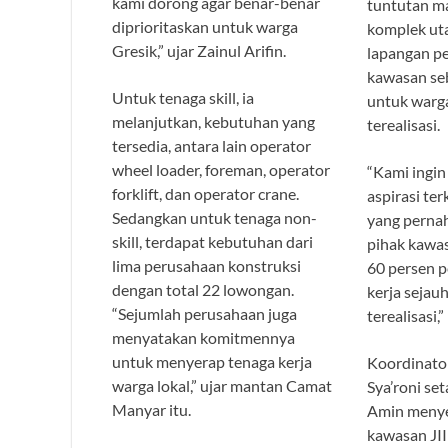
kami dorong agar benar-benar
tuntutan m
diprioritaskan untuk warga
komplek ut
Gresik,” ujar Zainul Arifin.
lapangan pe
kawasan se
Untuk tenaga skill, ia
untuk warga
melanjutkan, kebutuhan yang
terealisasi.
tersedia, antara lain operator
wheel loader, foreman, operator
“Kami ingi
forklift, dan operator crane.
aspirasi te
Sedangkan untuk tenaga non-
yang pernah
skill, terdapat kebutuhan dari
pihak kawas
lima perusahaan konstruksi
60 persen 
dengan total 22 lowongan.
kerja sejauh
“Sejumlah perusahaan juga
terealisasi,
menyatakan komitmennya
untuk menyerap tenaga kerja
Koordinato
warga lokal,” ujar mantan Camat
Sya’roni set
Manyar itu.
Amin meny
kawasan JI