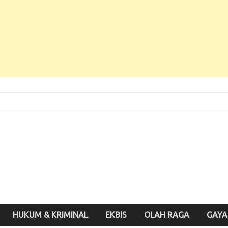
 Baru, Enak Dibaca!
inute.id
HUKUM & KRIMINAL
EKBIS
OLAH RAGA
GAYA