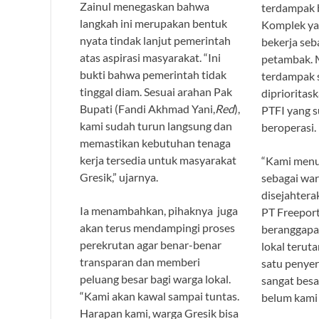
Zainul menegaskan bahwa
terdampak 
langkah ini merupakan bentuk
Komplek ya
nyata tindak lanjut pemerintah
bekerja seb
atas aspirasi masyarakat. “Ini
petambak. 
bukti bahwa pemerintah tidak
terdampak 
tinggal diam. Sesuai arahan Pak
diprioritas
Bupati (Fandi Akhmad Yani,
Red
),
PTFI yang 
kami sudah turun langsung dan
beroperasi.
memastikan kebutuhan tenaga
kerja tersedia untuk masyarakat
“Kami menu
Gresik,” ujarnya.
sebagai wa
disejahtera
Ia menambahkan, pihaknya juga
PT Freeport
akan terus mendampingi proses
beranggapa
perekrutan agar benar-benar
lokal terut
transparan dan memberi
satu penyer
peluang besar bagi warga lokal.
sangat besar
“Kami akan kawal sampai tuntas.
belum kami 
Harapan kami, warga Gresik bisa