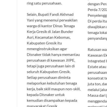
ring satu perusahaan.
dengan Per
Perda 7/20
Selain, Bupati Fandi Akhmad
Penyelengga
Yani yang menemui perwakilan
Di perda it
warga di kantor Dinas Tenaga
diwajibkan 
Kerja Gresik di Jalan Bunder
tenaga loka
Asri, Kecamatan Kebomas,
penyandang 
Kabupaten Gresik itu
mmenginstruksikan agar
Ratusan war
Disnaker tidak hanya memantau
Kawasan Ek
perusahaan di kawasan JIIPE,
Integreted 
tetapi juga perusahaan lain di
Estate atau
seluruh Kabupaten Gresik.
perusahaan
Setiap perusahaan diminta
konsetrat t
melaporkan kebutuhan tenaga
juta ton, d
kerja, baik skill maupun non-skill,
melalui jalu
kepada Disnaker untuk
Massa dari 
kemudian disampaikan kepada
menggendar
masyarakat Gresik.
melewati ja