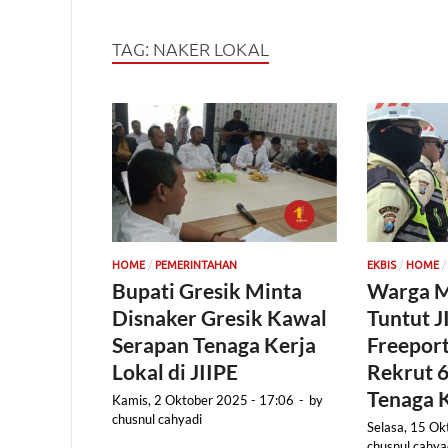
TAG:
NAKER LOKAL
/
/
HOME
PEMERINTAHAN
EKBIS
HOME
Bupati Gresik Minta
Warga M
Disnaker Gresik Kawal
Tuntut J
Serapan Tenaga Kerja
Freeport
Lokal di JIIPE
Rekrut 
Tenaga K
Kamis, 2 Oktober 2025 - 17:06
-
by
chusnul cahyadi
Selasa, 15 Ok
chusnul cahya