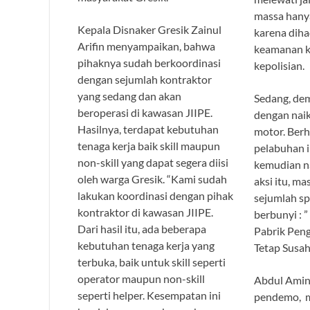
massa hanya
Kepala Disnaker Gresik Zainul
karena dih
Arifin menyampaikan, bahwa
keamanan k
pihaknya sudah berkoordinasi
kepolisian.
dengan sejumlah kontraktor
yang sedang dan akan
Sedang, dem
beroperasi di kawasan JIIPE.
dengan nai
Hasilnya, terdapat kebutuhan
motor. Berhe
tenaga kerja baik skill maupun
pelabuhan i
non-skill yang dapat segera diisi
kemudian n
oleh warga Gresik. “Kami sudah
aksi itu, 
lakukan koordinasi dengan pihak
sejumlah sp
kontraktor di kawasan JIIPE.
berbunyi : 
Dari hasil itu, ada beberapa
Pabrik Peng
kebutuhan tenaga kerja yang
Tetap Susah 
terbuka, baik untuk skill seperti
operator maupun non-skill
Abdul Amin,
seperti helper. Kesempatan ini
pendemo, 