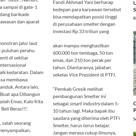
Fandi Akhmad Yani berharap
U
 sampai di gate-1
kedepan para karyawan tersebut
adang barikade
bisa mendapatkan posisi tinggi
R
awasan dan aparat
di perusahaan smelter dengan
investasi Rp 33 triliun yang
onstran jalur laut
akan mampu menghasilkan
k puluhan perahu
600.000 ton tembaga, 50 ton
nti di sekitar
emas, dan 210 ton perak per
nternasional
tahun. Diantaranya, jabatan
aik kedaratan. Dalam
sekelas Vice President di PTFI.
massa membawa
anduk. Antara lain,
“Pemkab Gresik melihat
” Buat apa Dibangun
pembangunan Smelter ini
olah Emas, Kalo Kita
C
sebagai
smart industry
dalam 5-
Beli Beras!!!’.
P
10 tahun lagi. Maka bapak ibu
saudara yang diterima oleh PTFI
S
 salah seorang
Smelter, harus terus belajar.
menyampaikan,
Jangan merasa cukup ilmunya,