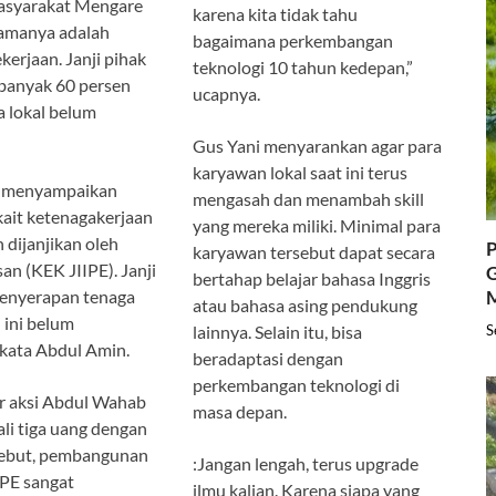
asyarakat Mengare
karena kita tidak tahu
amanya adalah
bagaimana perkembangan
kerjaan. Janji pihak
teknologi 10 tahun kedepan,”
banyak 60 persen
ucapnya.
 lokal belum
Gus Yani menyarankan agar para
karyawan lokal saat ini terus
n menyampaikan
mengasah dan menambah skill
rkait ketenagakerjaan
yang mereka miliki. Minimal para
 dijanjikan oleh
P
karyawan tersebut dapat secara
an (KEK JIIPE). Janji
G
bertahap belajar bahasa Inggris
penyerapan tenaga
atau bahasa asing pendukung
 ini belum
S
lainnya. Selain itu, bisa
” kata Abdul Amin.
beradaptasi dengan
perkembangan teknologi di
r aksi Abdul Wahab
masa depan.
ali tiga uang dengan
ebut, pembangunan
:Jangan lengah, terus upgrade
IPE sangat
ilmu kalian. Karena siapa yang