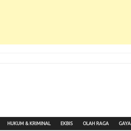
 Baru, Enak Dibaca!
inute.id
HUKUM & KRIMINAL
EKBIS
OLAH RAGA
GAYA