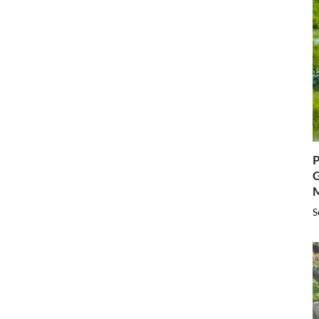
P
G
S