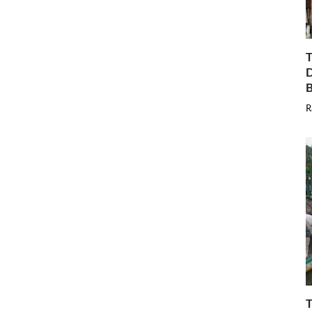
T
D
B
R
T