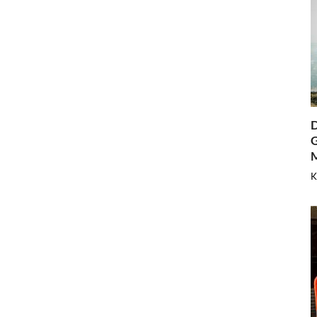
D
G
K