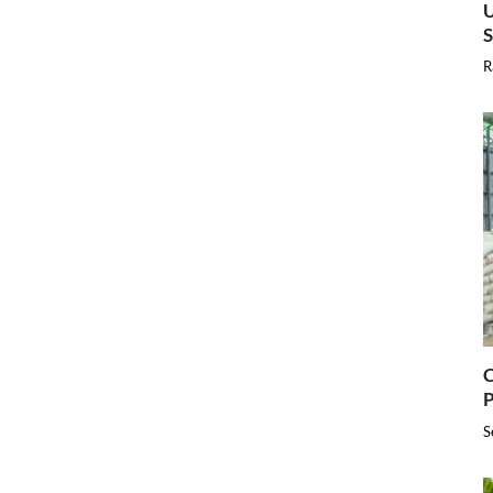
U
R
C
P
S