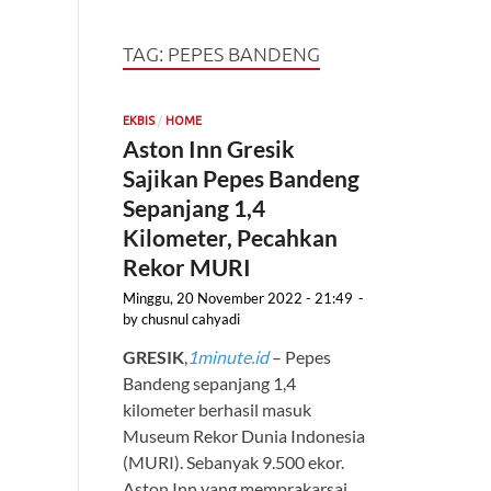
TAG:
PEPES BANDENG
/
EKBIS
HOME
Aston Inn Gresik
Sajikan Pepes Bandeng
Sepanjang 1,4
Kilometer, Pecahkan
Rekor MURI
Minggu, 20 November 2022 - 21:49
-
by
chusnul cahyadi
GRESIK
,
1minute.id
– Pepes
Bandeng sepanjang 1,4
kilometer berhasil masuk
Museum Rekor Dunia Indonesia
(MURI). Sebanyak 9.500 ekor.
Aston Inn yang memprakarsai