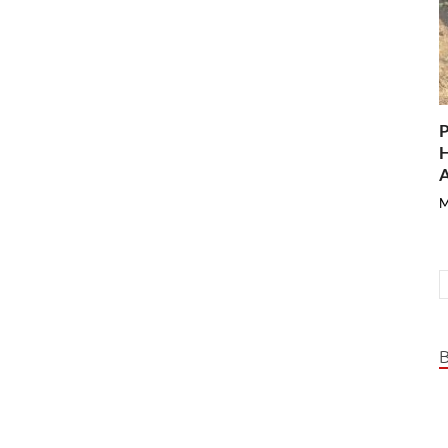
P
H
A
M