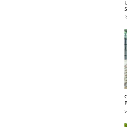
U
R
C
P
S