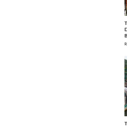
T
D
B
R
T