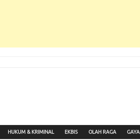
 Baru, Enak Dibaca!
inute.id
HUKUM & KRIMINAL
EKBIS
OLAH RAGA
GAYA