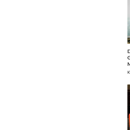
D
G
K