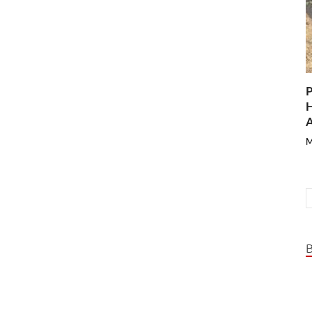
P
H
A
M