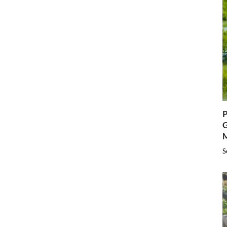
P
G
S