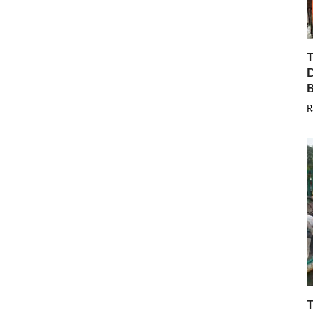
T
D
B
R
T