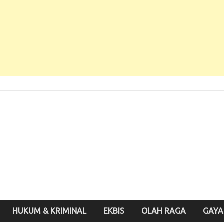
 Baru, Enak Dibaca!
inute.id
HUKUM & KRIMINAL
EKBIS
OLAH RAGA
GAYA