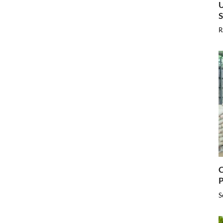
U
R
C
P
S