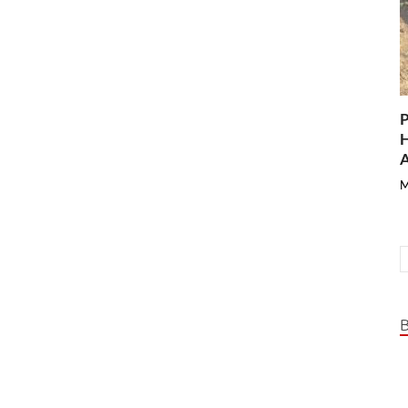
P
H
A
M