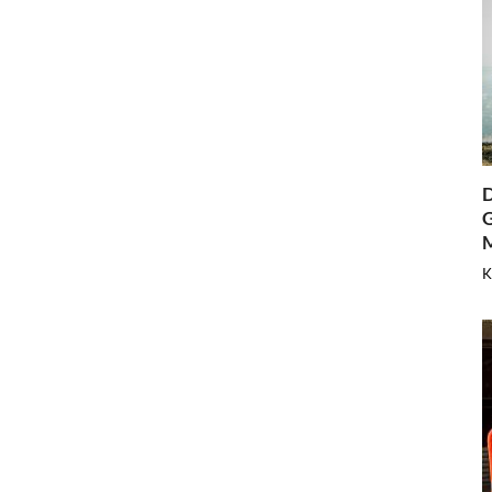
D
G
K