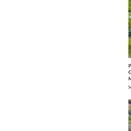
P
G
S