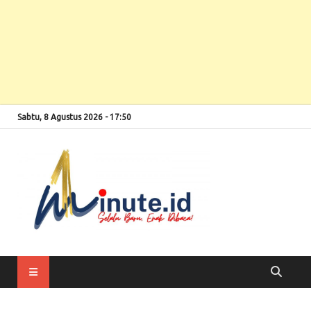
Sabtu, 8 Agustus 2026 - 17:50
Selalu Baru, Enak
1minute
Dibaca!