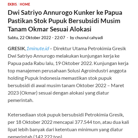
/
EKBIS
HOME
Dwi Satriyo Annurogo Kunker ke Papua
Pastikan Stok Pupuk Bersubsidi Musim
Tanam Okmar Sesuai Alokasi
Sabtu, 22 Oktober 2022 - 22:07
-
by
chusnul cahyadi
GRESIK
,
1minute.id
– Direktur Utama Petrokimia Gresik
Dwi Satriyo Annurogo melakukan kunjungan kerja ke
Papua pada Rabu lalu, 19 Oktober 2022. Kunjungan kerja
top manajemen perusahaan Solusi Agroindustri anggota
holding Pupuk Indonesia memastikan stok pupuk
bersubsidi di awal musim tanam Oktober 2022 – Maret
2023 (Okmar) sesuai dengan alokasi yang diatur
pemerintah.
Ketersediaan stok pupuk bersubsidi Petrokimia Gresik,
per 18 Oktober 2022 mencapai 377.544 ton, atau dua kali
lipat lebih banyak dari ketentuan minimum yang diatur
pemerintah (142.222 ton).