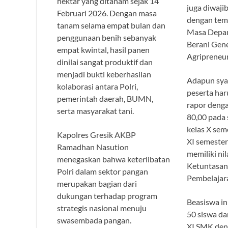
hektar yang ditanam sejak 14
juga diwaj
Februari 2026. Dengan masa
dengan tem
tanam selama empat bulan dan
Masa Depan 
penggunaan benih sebanyak
Berani Gene
empat kwintal, hasil panen
Agripreneur 
dinilai sangat produktif dan
menjadi bukti keberhasilan
Adapun syar
kolaborasi antara Polri,
peserta haru
pemerintah daerah, BUMN,
rapor denga
serta masyarakat tani.
80,00 pada 
kelas X sem
Kapolres Gresik AKBP
XI semester 
Ramadhan Nasution
memiliki nil
menegaskan bahwa keterlibatan
Ketuntasan
Polri dalam sektor pangan
Pembelajar
merupakan bagian dari
dukungan terhadap program
Beasiswa in
strategis nasional menuju
50 siswa dan
swasembada pangan.
XI SMK den