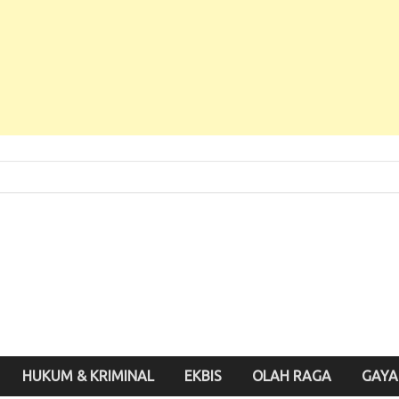
 Baru, Enak Dibaca!
inute.id
HUKUM & KRIMINAL
EKBIS
OLAH RAGA
GAYA