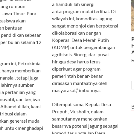
alhamdulillah sinergi
idang rumpun
antarprogram mulai terlihat. Di
i Jawa Timur. Para
wilayah ini, komoditas jagung
easiswa akan
sangat menonjol dan berpotensi
an bantuan
dikolaborasikan dengan
 pendidikan sebesar
P
Koperasi Desa Merah Putih
per bulan selama 12
H
(KDMP) untuk pengembangan
A
agribisnis. Sinergi dari pusat
M
hingga desa harus terus
gram ini, Petrokimia
diperkuat agar program
ak hanya memberikan
pemerintah benar-benar
ansial, tetapi juga
dirasakan manfaatnya oleh
lahirnya sumber
masyarakat,” imbuhnya.
ia pertanian yang
novatif, dan berjiwa
Ditempat sama, Kepala Desa
“Alhamdulillah, kami
Prupuh, Musholin, dalam
tribusi dalam
sambutannya menekankan
kan generasi muda
besarnya potensi jagung sebagai
uh untuk menghadapi
komoditas unggulan Desa