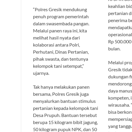
keahlian b
“Polres Gresik mendukung
pertanian d
penuh program pemerintah
penerima b
dalam swasembada pangan.
mendapatk
Melalui panen raya ini, kita
operasional
melihat hasil nyata dari
Rp 500.000 
kolaborasi antara Polri,
bulan.
Perhutani, Dinas Pertanian,
pihak swasta, dan tentunya
Melalui pro
kelompok tani setempat,”
Gresik tid
ujarnya.
dukungan fin
mendorong 
Tak hanya melakukan panen
daya manus
bersama, Polres Gresik juga
kompeten, i
menyalurkan bantuan stimulus
wirausaha. 
pertanian kepada kelompok tani
bisa berkon
Desa Prupuh. Bantuan tersebut
mempersiap
berupa 15 kilogram bibit jagung,
yang tangg
50 kilogram pupuk NPK, dan 50