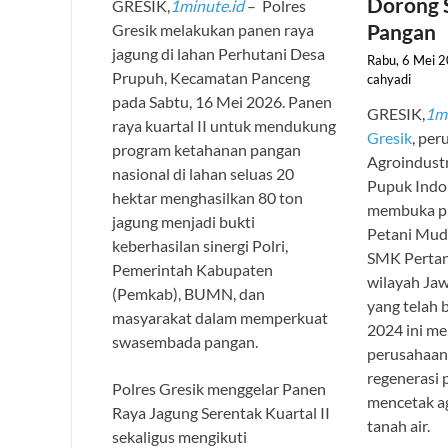
Dorong
GRESIK,
1minute.id
– Polres
Pangan
Gresik melakukan panen raya
jagung di lahan Perhutani Desa
Rabu, 6 Mei 2
Prupuh, Kecamatan Panceng
cahyadi
pada Sabtu, 16 Mei 2026. Panen
GRESIK,
1mi
raya kuartal II untuk mendukung
Gresik
, per
program ketahanan pangan
Agroindustr
nasional di lahan seluas 20
Pupuk Indon
hektar menghasilkan 80 ton
membuka p
jagung menjadi bukti
Petani Mud
keberhasilan sinergi Polri,
SMK Pertani
Pemerintah Kabupaten
wilayah Jaw
(Pemkab), BUMN, dan
yang telah 
masyarakat dalam memperkuat
2024 ini m
swasembada pangan.
perusahaan
regenerasi 
Polres Gresik menggelar Panen
mencetak a
Raya Jagung Serentak Kuartal II
tanah air.
sekaligus mengikuti