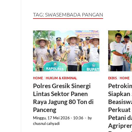
TAG:
SWASEMBADA PANGAN
/
/
HOME
HUKUM & KRIMINAL
EKBIS
HOME
Polres Gresik Sinergi
Petrokim
Lintas Sektor Panen
Siapkan
Raya Jagung 80 Ton di
Beasisw
Panceng
Perkuat
Petani d
Minggu, 17 Mei 2026 - 10:36
-
by
chusnul cahyadi
Agripre