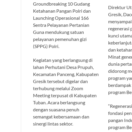
Groundbreaking 10 Gudang
Direktur U
Ketahanan Pangan Polri dan
Gresik, Dac
Launching Operasional 166
menyampai
Sentra Pelayanan Pertanian
regenerasi
Guna mendukung satuan
kunci utam
pelayanan pemenuhan gizi
keberlanjut
(SPPG) Polri.
dan ketahan
Minat gene
Kegiatan yang berlangsung di
dunia perta
lahan Perhutani Desa Prupuh,
didorong me
Kecamatan Panceng, Kabupaten
program ya
Gresik tersebut digelar dan
berdampak n
terhubung melalui Zoom
program Be
Meeting terpusat di Kabupaten
Tuban. Acara berlangsung
“Regenerasi
dengan suasana penuh
fondasi pen
semangat kebersamaan dan
pangan Indo
sinergi lintas sektor.
program Be