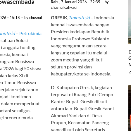
 Swasembada
Rabu, 7 Januari 2026 - 22:35
-
by
chusnul cahyadi
GRESIK
,
1minute.id
– Indonesia
026 - 15:18
-
by
chusnul
kembali swasembada pangan.
Presiden kedelapan Republik
nute.id
–
Petrokimia
Indonesia Probowo Subianto
usahaan Solusi
yang mengumumkan secara
i anggota holding
D
langsung capaian itu melalui
esia, kembali
G
zoom meeting yang diikuti
rogram Beasiswa
seluruh provinsi dan
a 2026 bagi 50 siswa
K
kabupaten/kota se-Indonesia.
an kelas XI di
a Timur. Beasiswa
Di Kabupaten Gresik, kegiatan
berjalan sejak tahun
terpusat di Ruang Putri Cempo
enjadi komitmen
Kantor Bupati Gresik diikuti
 dalam memperkuat
antara lain Bupati Gresik Fandi
petani sekaligus
Akhmad Yani dan di Desa
gripreneur muda
Prupuh, Kecamatan Panceng
yang diikuti oleh Sekretaris