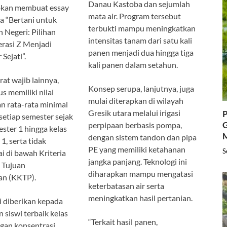
Danau Kastoba dan sejumlah
ibkan membuat essay
mata air. Program tersebut
a “Bertani untuk
terbukti mampu meningkatkan
Negeri: Pilihan
intensitas tanam dari satu kali
rasi Z Menjadi
panen menjadi dua hingga tiga
Sejati”.
kali panen dalam setahun.
at wajib lainnya,
Konsep serupa, lanjutnya, juga
s memiliki nilai
mulai diterapkan di wilayah
n rata-rata minimal
Gresik utara melalui irigasi
P
setiap semester sejak
G
perpipaan berbasis pompa,
ester 1 hingga kelas
dengan sistem tandon dan pipa
1, serta tidak
PE yang memiliki ketahanan
S
ai di bawah Kriteria
jangka panjang. Teknologi ini
 Tujuan
diharapkan mampu mengatasi
an (KKTP).
keterbatasan air serta
meningkatkan hasil pertanian.
i diberikan kepada
 siswi terbaik kelas
“Terkait hasil panen,
gan konsentrasi