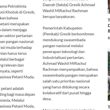
Daerah (Sekda) Gresik Achmad
tama Petrokimia
Washil Miftachul Rachman
oni Khotob di Gresik,
berupa tasyakuran.
kan bahwa
T
 petani merupakan
D
Pemerintah Kabupaten
a dalam menjaga
B
(Pemkab) Gresik berkomitmen
an sektor pertanian
R
mendukung swasembada
an pangan nasional.
pangan nasional melalui
rasi muda terhadap
penerapan teknologi dan
nian harus terus
industrialisasi pertanian.
lalui berbagai
Achmad Washil Miftachul
ng relevan dan
Rachman menyampaikan, bahwa
yata, seperti
swasembada pangan merupakan
asiswa Petani Muda.
salah satu prioritas nasional
yang harus didukung secara
 petani adalah
kolaboratif dari pusat hingga
ting bagi masa depan
desa.
nesia. Melalui
asiswa Petani Muda,
T