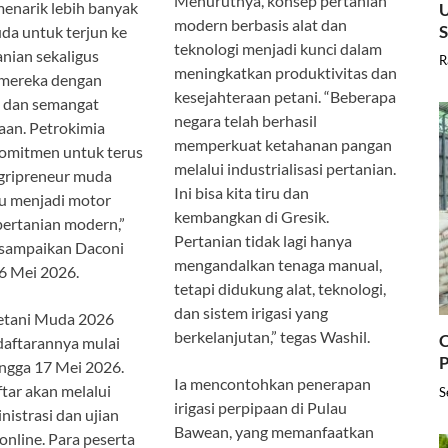
Menurutnya, konsep pertanian
menarik lebih banyak
U
modern berbasis alat dan
da untuk terjun ke
teknologi menjadi kunci dalam
anian sekaligus
R
meningkatkan produktivitas dan
mereka dengan
kesejahteraan petani. “Beberapa
 dan semangat
negara telah berhasil
aan. Petrokimia
memperkuat ketahanan pangan
komitmen untuk terus
melalui industrialisasi pertanian.
gripreneur muda
Ini bisa kita tiru dan
 menjadi motor
kembangkan di Gresik.
ertanian modern,”
Pertanian tidak lagi hanya
isampaikan Daconi
mengandalkan tenaga manual,
6 Mei 2026.
tetapi didukung alat, teknologi,
dan sistem irigasi yang
etani Muda 2026
berkelanjutan,” tegas Washil.
C
daftarannya mulai
P
ingga 17 Mei 2026.
Ia mencontohkan penerapan
tar akan melalui
S
irigasi perpipaan di Pulau
nistrasi dan ujian
Bawean, yang memanfaatkan
 online. Para peserta