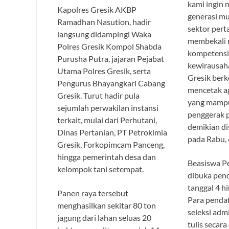
kami ingin 
Kapolres Gresik AKBP
generasi mu
Ramadhan Nasution, hadir
sektor pert
langsung didampingi Waka
membekali 
Polres Gresik Kompol Shabda
kompetensi
Purusha Putra, jajaran Pejabat
kewirausah
Utama Polres Gresik, serta
Gresik ber
Pengurus Bhayangkari Cabang
mencetak a
Gresik. Turut hadir pula
yang mampu
sejumlah perwakilan instansi
penggerak p
terkait, mulai dari Perhutani,
demikian d
Dinas Pertanian, PT Petrokimia
pada Rabu, 
Gresik, Forkopimcam Panceng,
hingga pemerintah desa dan
Beasiswa P
kelompok tani setempat.
dibuka pen
tanggal 4 h
Panen raya tersebut
Para pendaf
menghasilkan sekitar 80 ton
seleksi admi
jagung dari lahan seluas 20
tulis secara