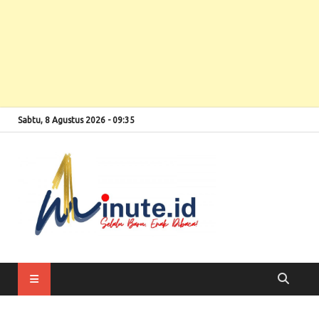
Sabtu, 8 Agustus 2026 - 09:35
Selalu Baru, Enak
1minute
Dibaca!