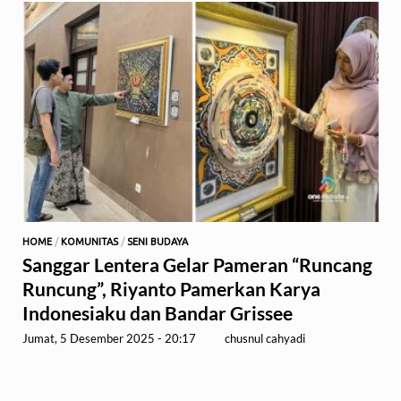
HOME
/
KOMUNITAS
/
SENI BUDAYA
Sanggar Lentera Gelar Pameran “Runcang
Runcung”, Riyanto Pamerkan Karya
Indonesiaku dan Bandar Grissee
Jumat, 5 Desember 2025 - 20:17
-
by
chusnul cahyadi
GRESIK,1minute.id – Sanggar …