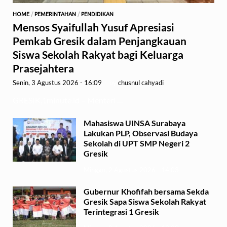
HOME
/
PEMERINTAHAN
/
PENDIDIKAN
Mensos Syaifullah Yusuf Apresiasi
Pemkab Gresik dalam Penjangkauan
Siswa Sekolah Rakyat bagi Keluarga
Prasejahtera
Senin, 3 Agustus 2026 - 16:09
-
by
chusnul cahyadi
GRESIK,1minute.id – Menteri …
Mahasiswa UINSA Surabaya
Lakukan PLP, Observasi Budaya
Sekolah di UPT SMP Negeri 2
Gresik
Minggu, 2 Agustus 2026 - 14:03
Gubernur Khofifah bersama Sekda
Gresik Sapa Siswa Sekolah Rakyat
Terintegrasi 1 Gresik