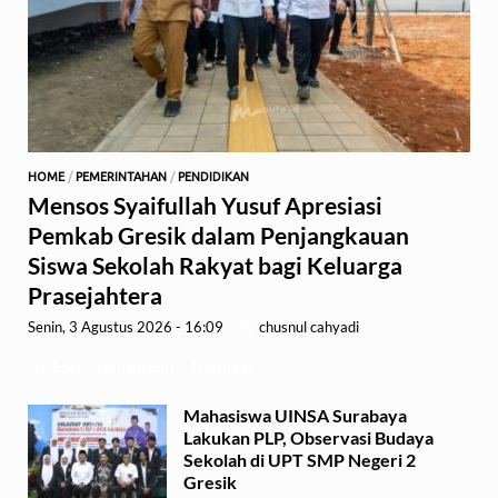
HOME
/
PEMERINTAHAN
/
PENDIDIKAN
Mensos Syaifullah Yusuf Apresiasi
Pemkab Gresik dalam Penjangkauan
Siswa Sekolah Rakyat bagi Keluarga
Prasejahtera
Senin, 3 Agustus 2026 - 16:09
-
by
chusnul cahyadi
GRESIK,1minute.id – Menteri …
Mahasiswa UINSA Surabaya
Lakukan PLP, Observasi Budaya
Sekolah di UPT SMP Negeri 2
Gresik