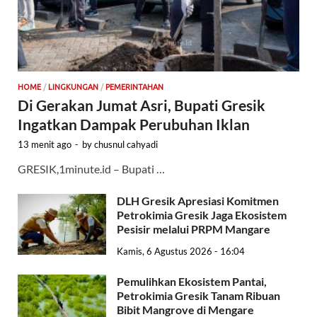
HOME
/
LINGKUNGAN
/
PEMERINTAHAN
Di Gerakan Jumat Asri, Bupati Gresik
Ingatkan Dampak Perubuhan Iklan
13 menit ago
-
by
chusnul cahyadi
GRESIK,1minute.id – Bupati …
DLH Gresik Apresiasi Komitmen
Petrokimia Gresik Jaga Ekosistem
Pesisir melalui PRPM Mangare
Kamis, 6 Agustus 2026 - 16:04
Pemulihkan Ekosistem Pantai,
Petrokimia Gresik Tanam Ribuan
Bibit Mangrove di Mengare