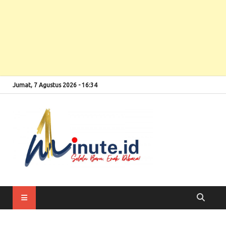
Jumat, 7 Agustus 2026 - 16:34
Selalu Baru, Enak
1minute
Dibaca!