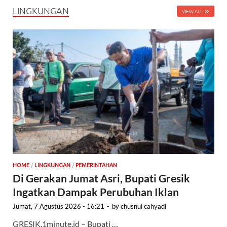
LINGKUNGAN
VIEW ALL
HOME
/
LINGKUNGAN
/
PEMERINTAHAN
Di Gerakan Jumat Asri, Bupati Gresik
Ingatkan Dampak Perubuhan Iklan
Jumat, 7 Agustus 2026 - 16:21
-
by
chusnul cahyadi
GRESIK,1minute.id – Bupati …