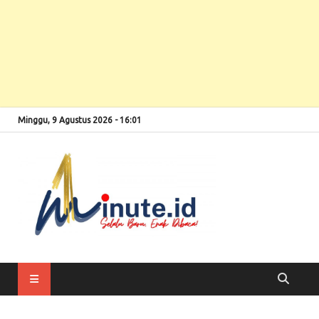
Minggu, 9 Agustus 2026 - 16:01
Selalu Baru, Enak
1minute
Dibaca!