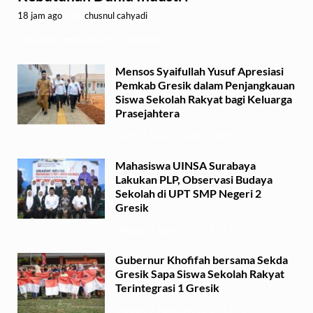
18 jam ago
-
by
chusnul cahyadi
GRESIK,1minute.id – Menteri …
Mensos Syaifullah Yusuf Apresiasi
Pemkab Gresik dalam Penjangkauan
Siswa Sekolah Rakyat bagi Keluarga
Prasejahtera
Senin, 3 Agustus 2026 - 16:09
Mahasiswa UINSA Surabaya
Lakukan PLP, Observasi Budaya
Sekolah di UPT SMP Negeri 2
Gresik
Minggu, 2 Agustus 2026 - 14:03
Gubernur Khofifah bersama Sekda
Gresik Sapa Siswa Sekolah Rakyat
Terintegrasi 1 Gresik
Minggu, 2 Agustus 2026 - 13:29