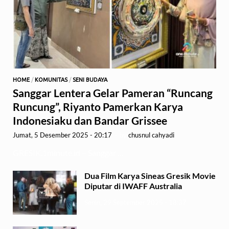
HOME
/
KOMUNITAS
/
SENI BUDAYA
Sanggar Lentera Gelar Pameran “Runcang
Runcung”, Riyanto Pamerkan Karya
Indonesiaku dan Bandar Grissee
Jumat, 5 Desember 2025 - 20:17
-
by
chusnul cahyadi
GRESIK,1minute.id – Sanggar …
Dua Film Karya Sineas Gresik Movie
Diputar di IWAFF Australia
Senin, 29 September 2025 - 18:37