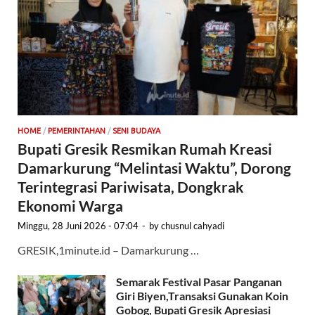
HOME
/
PEMERINTAHAN
/
SENI BUDAYA
Bupati Gresik Resmikan Rumah Kreasi
Damarkurung “Melintasi Waktu”, Dorong
Terintegrasi Pariwisata, Dongkrak
Ekonomi Warga
Minggu, 28 Juni 2026 - 07:04
-
by
chusnul cahyadi
GRESIK,1minute.id – Damarkurung …
Semarak Festival Pasar Panganan
Giri Biyen,Transaksi Gunakan Koin
Gobog, Bupati Gresik Apresiasi