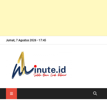
Jumat, 7 Agustus 2026 - 17:45
Selalu Baru, Enak
1minute
Dibaca!