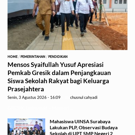
HOME
/
PEMERINTAHAN
/
PENDIDIKAN
Mensos Syaifullah Yusuf Apresiasi
Pemkab Gresik dalam Penjangkauan
Siswa Sekolah Rakyat bagi Keluarga
Prasejahtera
Senin, 3 Agustus 2026 - 16:09
-
by
chusnul cahyadi
GRESIK,1minute.id – Menteri …
Mahasiswa UINSA Surabaya
Lakukan PLP, Observasi Budaya
Sekolah di UPT SMP Negeri 2