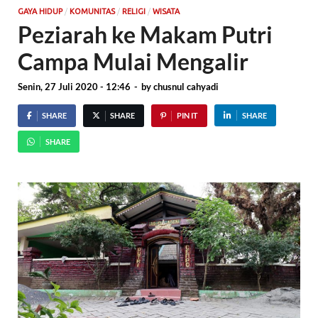
/
/
/
GAYA HIDUP
KOMUNITAS
RELIGI
WISATA
Peziarah ke Makam Putri
Campa Mulai Mengalir
Senin, 27 Juli 2020 - 12:46
-
by
chusnul cahyadi
SHARE
SHARE
PIN IT
SHARE
SHARE