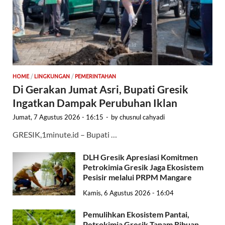
HOME
/
LINGKUNGAN
/
PEMERINTAHAN
Di Gerakan Jumat Asri, Bupati Gresik
Ingatkan Dampak Perubuhan Iklan
Jumat, 7 Agustus 2026 - 16:15
-
by
chusnul cahyadi
GRESIK,1minute.id – Bupati …
DLH Gresik Apresiasi Komitmen
Petrokimia Gresik Jaga Ekosistem
Pesisir melalui PRPM Mangare
Kamis, 6 Agustus 2026 - 16:04
Pemulihkan Ekosistem Pantai,
Petrokimia Gresik Tanam Ribuan