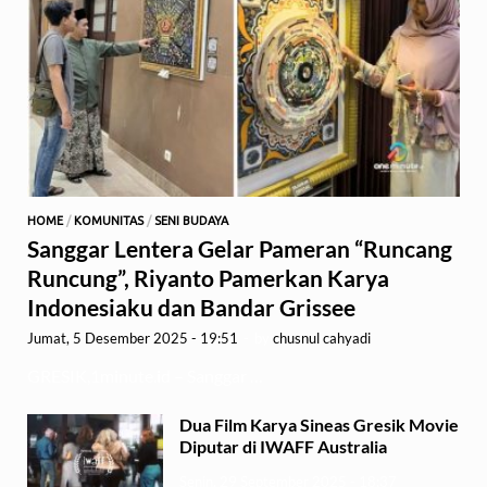
HOME
/
KOMUNITAS
/
SENI BUDAYA
Sanggar Lentera Gelar Pameran “Runcang
Runcung”, Riyanto Pamerkan Karya
Indonesiaku dan Bandar Grissee
Jumat, 5 Desember 2025 - 19:51
-
by
chusnul cahyadi
GRESIK,1minute.id – Sanggar …
Dua Film Karya Sineas Gresik Movie
Diputar di IWAFF Australia
Senin, 29 September 2025 - 18:37