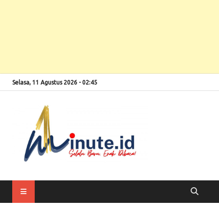
Selasa, 11 Agustus 2026 - 02:45
Selalu Baru, Enak
1minute
Dibaca!