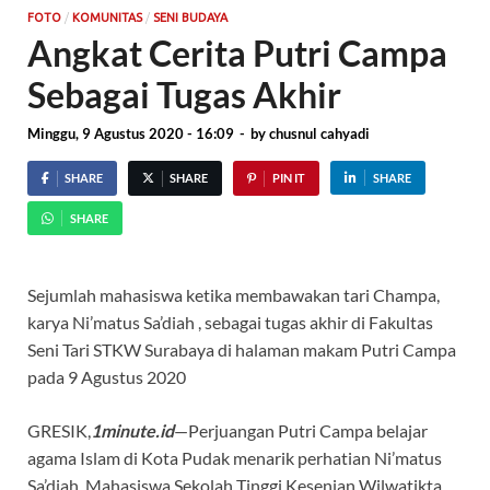
/
/
FOTO
KOMUNITAS
SENI BUDAYA
Angkat Cerita Putri Campa
Sebagai Tugas Akhir
Minggu, 9 Agustus 2020 - 16:09
-
by
chusnul cahyadi
SHARE
SHARE
PIN IT
SHARE
SHARE
Sejumlah mahasiswa ketika membawakan tari Champa,
karya Ni’matus Sa’diah , sebagai tugas akhir di Fakultas
Seni Tari STKW Surabaya di halaman makam Putri Campa
pada 9 Agustus 2020
GRESIK,
1minute.id
—Perjuangan Putri Campa belajar
agama Islam di Kota Pudak menarik perhatian Ni’matus
Sa’diah. Mahasiswa Sekolah Tinggi Kesenian Wilwatikta