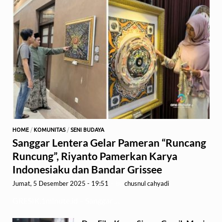
HOME
/
KOMUNITAS
/
SENI BUDAYA
Sanggar Lentera Gelar Pameran “Runcang
Runcung”, Riyanto Pamerkan Karya
Indonesiaku dan Bandar Grissee
Jumat, 5 Desember 2025 - 19:51
-
by
chusnul cahyadi
GRESIK,1minute.id – Sanggar …