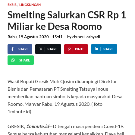
/
EKBIS
LINGKUNGAN
Smelting Salurkan CSR Rp 1
Miliar ke Desa Roomo
Rabu, 19 Agustus 2020 - 15:41
-
by
chusnul cahyadi
SHARE
SHARE
PIN IT
SHARE
SHARE
Wakil Bupati Gresik Moh Qosim didampingi Direktur
Bisnis dan Pemasaran PT Smelting Tatsuya Inoue
memberikan bantuan simbolis kepada masyarakat Desa
Roomo, Manyar Rabu, 19 Agustus 2020. ( foto :
1minute.id)
GRESIK,
1minute.id
—Ditengah masa pendemi Covid-19.
Semua harga kebutuhan mengalami kenaikkan. Daya beli