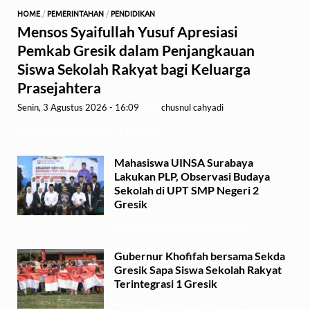
HOME
/
PEMERINTAHAN
/
PENDIDIKAN
Mensos Syaifullah Yusuf Apresiasi
Pemkab Gresik dalam Penjangkauan
Siswa Sekolah Rakyat bagi Keluarga
Prasejahtera
Senin, 3 Agustus 2026 - 16:09
-
by
chusnul cahyadi
GRESIK,1minute.id – Menteri …
Mahasiswa UINSA Surabaya
Lakukan PLP, Observasi Budaya
Sekolah di UPT SMP Negeri 2
Gresik
Minggu, 2 Agustus 2026 - 14:03
Gubernur Khofifah bersama Sekda
Gresik Sapa Siswa Sekolah Rakyat
Terintegrasi 1 Gresik
Minggu, 2 Agustus 2026 - 13:29