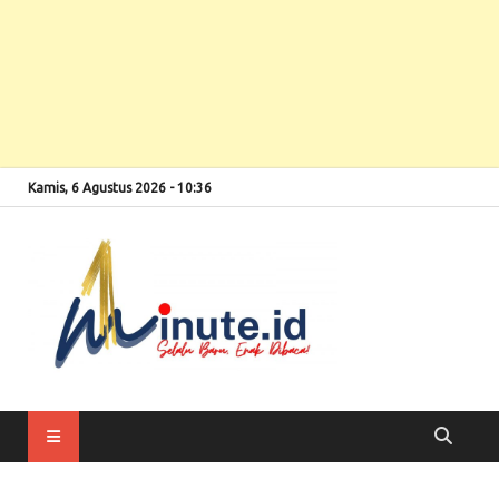
Kamis, 6 Agustus 2026 - 10:36
Selalu Baru, Enak
1minute
Dibaca!