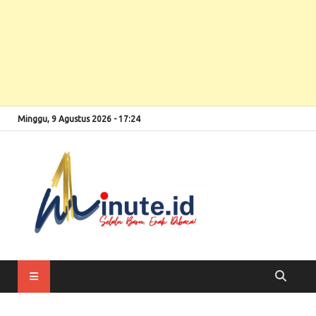
Minggu, 9 Agustus 2026 - 17:24
Selalu Baru, Enak
1minute
Dibaca!