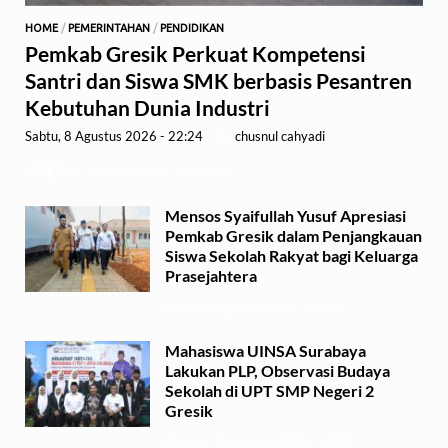
HOME
/
PEMERINTAHAN
/
PENDIDIKAN
Pemkab Gresik Perkuat Kompetensi
Santri dan Siswa SMK berbasis Pesantren
Kebutuhan Dunia Industri
Sabtu, 8 Agustus 2026 - 22:24
-
by
chusnul cahyadi
GRESIK,1minute.id – Menteri …
Mensos Syaifullah Yusuf Apresiasi
Pemkab Gresik dalam Penjangkauan
Siswa Sekolah Rakyat bagi Keluarga
Prasejahtera
Senin, 3 Agustus 2026 - 16:09
Mahasiswa UINSA Surabaya
Lakukan PLP, Observasi Budaya
Sekolah di UPT SMP Negeri 2
Gresik
Minggu, 2 Agustus 2026 - 14:03