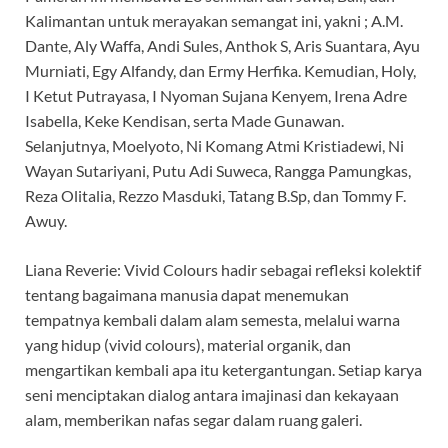
Kalimantan untuk merayakan semangat ini, yakni ; A.M.
Dante, Aly Waffa, Andi Sules, Anthok S, Aris Suantara, Ayu
Murniati, Egy Alfandy, dan Ermy Herfika. Kemudian, Holy,
I Ketut Putrayasa, I Nyoman Sujana Kenyem, Irena Adre
Isabella, Keke Kendisan, serta Made Gunawan.
Selanjutnya, Moelyoto, Ni Komang Atmi Kristiadewi, Ni
Wayan Sutariyani, Putu Adi Suweca, Rangga Pamungkas,
Reza Olitalia, Rezzo Masduki, Tatang B.Sp, dan Tommy F.
Awuy.
Liana Reverie: Vivid Colours hadir sebagai refleksi kolektif
tentang bagaimana manusia dapat menemukan
tempatnya kembali dalam alam semesta, melalui warna
yang hidup (vivid colours), material organik, dan
mengartikan kembali apa itu ketergantungan. Setiap karya
seni menciptakan dialog antara imajinasi dan kekayaan
alam, memberikan nafas segar dalam ruang galeri.