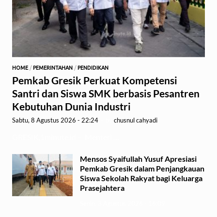
HOME
/
PEMERINTAHAN
/
PENDIDIKAN
Pemkab Gresik Perkuat Kompetensi
Santri dan Siswa SMK berbasis Pesantren
Kebutuhan Dunia Industri
Sabtu, 8 Agustus 2026 - 22:24
-
by
chusnul cahyadi
GRESIK,1minute.id – Menteri …
Mensos Syaifullah Yusuf Apresiasi
Pemkab Gresik dalam Penjangkauan
Siswa Sekolah Rakyat bagi Keluarga
Prasejahtera
Senin, 3 Agustus 2026 - 16:09