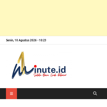
Senin, 10 Agustus 2026 - 10:23
Selalu Baru, Enak
1minute
Dibaca!