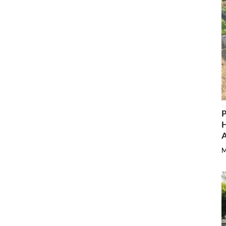
P
H
A
M