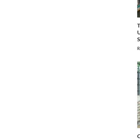
T
U
R
C