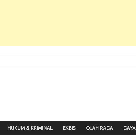
 Baru, Enak Dibaca!
inute.id
HUKUM & KRIMINAL
EKBIS
OLAH RAGA
GAYA