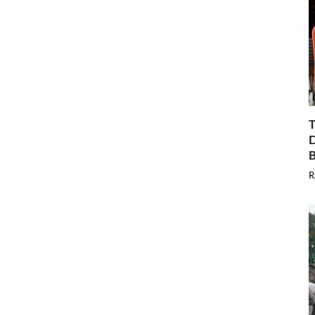
T
D
B
R