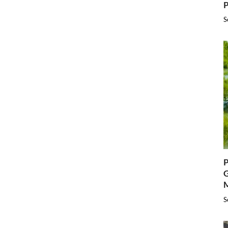
P
S
P
G
S