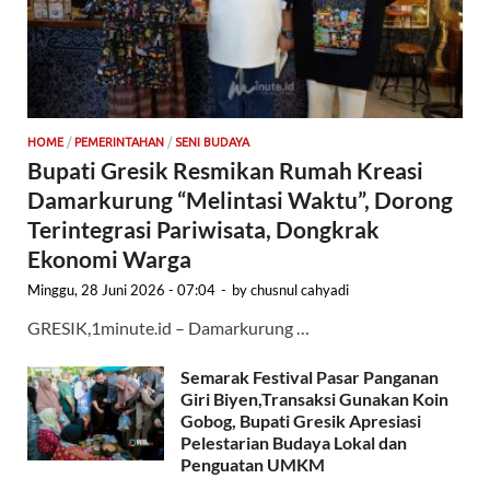
HOME
/
PEMERINTAHAN
/
SENI BUDAYA
Bupati Gresik Resmikan Rumah Kreasi
Damarkurung “Melintasi Waktu”, Dorong
Terintegrasi Pariwisata, Dongkrak
Ekonomi Warga
Minggu, 28 Juni 2026 - 07:04
-
by
chusnul cahyadi
GRESIK,1minute.id – Damarkurung …
Semarak Festival Pasar Panganan
Giri Biyen,Transaksi Gunakan Koin
Gobog, Bupati Gresik Apresiasi
Pelestarian Budaya Lokal dan
Penguatan UMKM