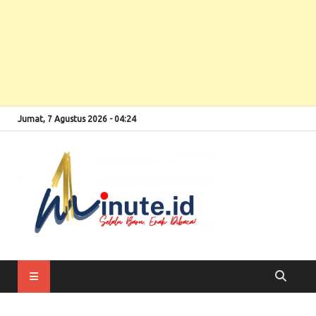
Jumat, 7 Agustus 2026 - 04:24
Selalu Baru, Enak
1minute
Dibaca!