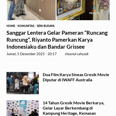
HOME
/
KOMUNITAS
/
SENI BUDAYA
Sanggar Lentera Gelar Pameran “Runcang
Runcung”, Riyanto Pamerkan Karya
Indonesiaku dan Bandar Grissee
Jumat, 5 Desember 2025 - 20:17
-
by
chusnul cahyadi
GRESIK,1minute.id – Sanggar …
Dua Film Karya Sineas Gresik Movie
Diputar di IWAFF Australia
Senin, 29 September 2025 - 18:37
14 Tahun Gresik Movie Berkarya,
Gelar Layar Berkembang di
Kampung Heritage, Kemasan