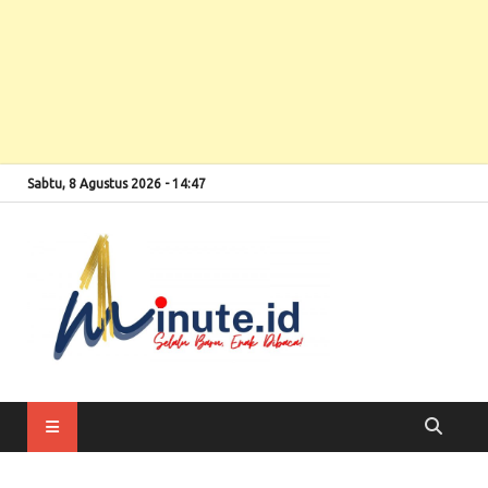
Sabtu, 8 Agustus 2026 - 14:47
Selalu Baru, Enak
1minute
Dibaca!