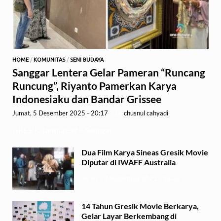
HOME
/
KOMUNITAS
/
SENI BUDAYA
Sanggar Lentera Gelar Pameran “Runcang
Runcung”, Riyanto Pamerkan Karya
Indonesiaku dan Bandar Grissee
Jumat, 5 Desember 2025 - 20:17
-
by
chusnul cahyadi
GRESIK,1minute.id – Sanggar …
Dua Film Karya Sineas Gresik Movie
Diputar di IWAFF Australia
Senin, 29 September 2025 - 18:37
14 Tahun Gresik Movie Berkarya,
Gelar Layar Berkembang di