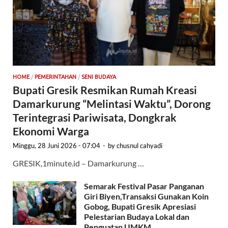
HOME
/
PEMERINTAHAN
/
SENI BUDAYA
Bupati Gresik Resmikan Rumah Kreasi
Damarkurung “Melintasi Waktu”, Dorong
Terintegrasi Pariwisata, Dongkrak
Ekonomi Warga
Minggu, 28 Juni 2026 - 07:04
-
by
chusnul cahyadi
GRESIK,1minute.id – Damarkurung …
Semarak Festival Pasar Panganan
Giri Biyen,Transaksi Gunakan Koin
Gobog, Bupati Gresik Apresiasi
Pelestarian Budaya Lokal dan
Penguatan UMKM