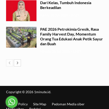
Dari Kelas, Tumbuh Indonesia
Berkeadilan
Kamis, 30 Juli 2026 - 07:29
PAE 2026 Petrokimia Gresik, Rasa
Family Harvest Day, Momentum
Orang Tua Edukasi Anak Petik Sayur
dan Buah
Minggu, 26 Juli 2026 - 15:07
Copyright © 2026
1minute.id
.
Privacy Policy
Site Map
Pedoman Media siber
Media siber
Redaksi