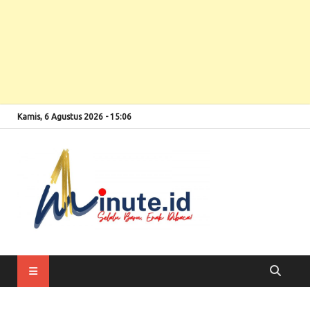
Kamis, 6 Agustus 2026 - 15:06
Selalu Baru, Enak
1minute
Dibaca!