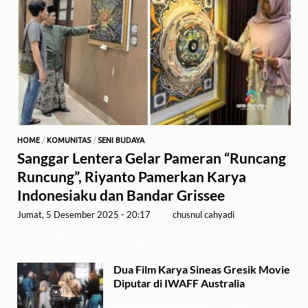
HOME
/
KOMUNITAS
/
SENI BUDAYA
Sanggar Lentera Gelar Pameran “Runcang
Runcung”, Riyanto Pamerkan Karya
Indonesiaku dan Bandar Grissee
Jumat, 5 Desember 2025 - 20:17
-
by
chusnul cahyadi
GRESIK,1minute.id – Sanggar …
Dua Film Karya Sineas Gresik Movie
Diputar di IWAFF Australia
Senin, 29 September 2025 - 18:37