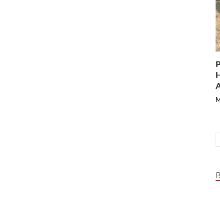
P
H
A
M