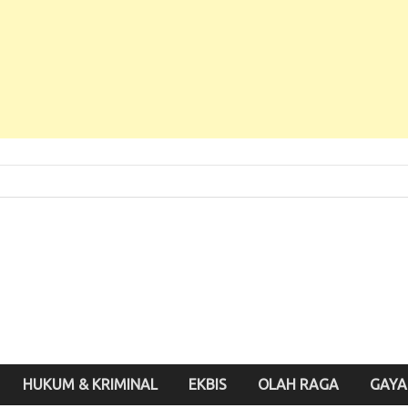
 Baru, Enak Dibaca!
inute.id
HUKUM & KRIMINAL
EKBIS
OLAH RAGA
GAYA