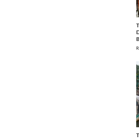
T
D
B
R
T