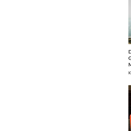
D
G
K