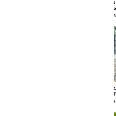
U
R
C
P
S