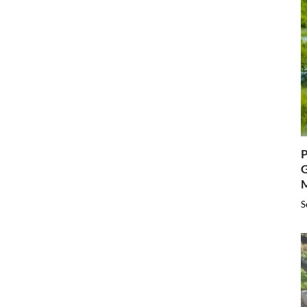
P
G
S