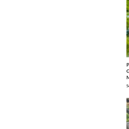
P
G
S