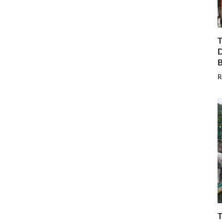
T
D
B
R
T