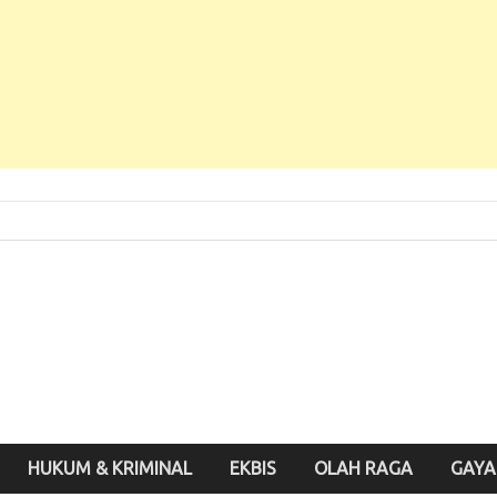
 Baru, Enak Dibaca!
inute.id
HUKUM & KRIMINAL
EKBIS
OLAH RAGA
GAYA