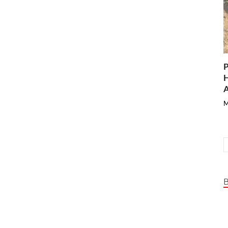
P
H
A
M