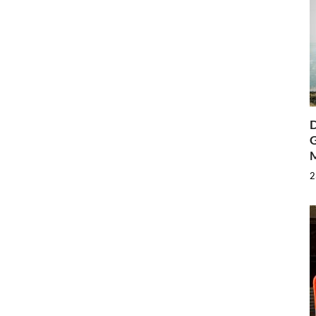
D
G
2