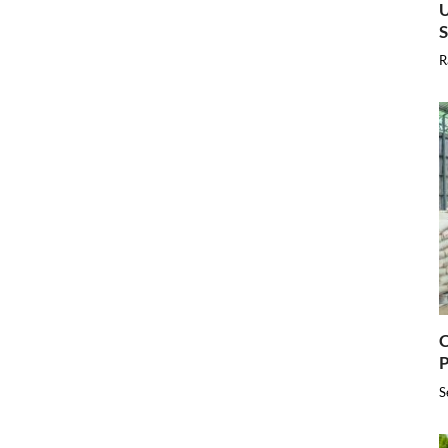
U
R
C
P
S