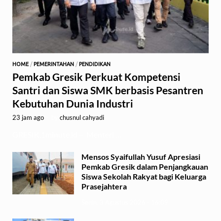
HOME
/
PEMERINTAHAN
/
PENDIDIKAN
Pemkab Gresik Perkuat Kompetensi
Santri dan Siswa SMK berbasis Pesantren
Kebutuhan Dunia Industri
23 jam ago
-
by
chusnul cahyadi
GRESIK,1minute.id – Menteri …
Mensos Syaifullah Yusuf Apresiasi
Pemkab Gresik dalam Penjangkauan
Siswa Sekolah Rakyat bagi Keluarga
Prasejahtera
Senin, 3 Agustus 2026 - 16:09