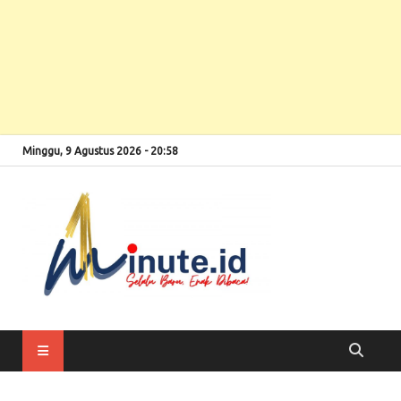
Minggu, 9 Agustus 2026 - 20:58
Selalu Baru, Enak
1minute
Dibaca!