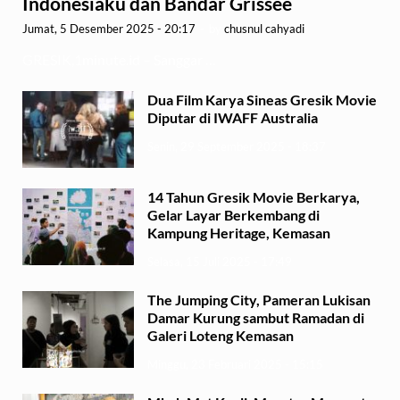
Indonesiaku dan Bandar Grissee
Jumat, 5 Desember 2025 - 20:17
-
by
chusnul cahyadi
GRESIK,1minute.id – Sanggar …
Dua Film Karya Sineas Gresik Movie
Diputar di IWAFF Australia
Senin, 29 September 2025 - 18:37
14 Tahun Gresik Movie Berkarya,
Gelar Layar Berkembang di
Kampung Heritage, Kemasan
Selasa, 15 Juli 2025 - 17:49
The Jumping City, Pameran Lukisan
Damar Kurung sambut Ramadan di
Galeri Loteng Kemasan
Minggu, 23 Februari 2025 - 15:15