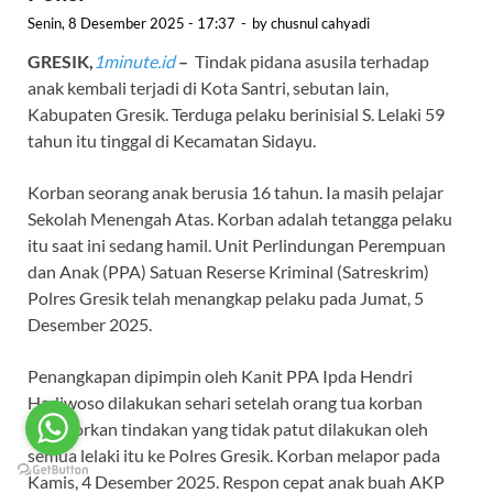
Senin, 8 Desember 2025 - 17:37
-
by
chusnul cahyadi
GRESIK,
1minute.id
–
Tindak pidana asusila terhadap
anak kembali terjadi di Kota Santri, sebutan lain,
Kabupaten Gresik. Terduga pelaku berinisial S. Lelaki 59
tahun itu tinggal di Kecamatan Sidayu.
Korban seorang anak berusia 16 tahun. Ia masih pelajar
Sekolah Menengah Atas. Korban adalah tetangga pelaku
itu saat ini sedang hamil. Unit Perlindungan Perempuan
dan Anak (PPA) Satuan Reserse Kriminal (Satreskrim)
Polres Gresik telah menangkap pelaku pada Jumat, 5
Desember 2025.
Penangkapan dipimpin oleh Kanit PPA Ipda Hendri
Hadiwoso dilakukan sehari setelah orang tua korban
melaporkan tindakan yang tidak patut dilakukan oleh
semua lelaki itu ke Polres Gresik. Korban melapor pada
Kamis, 4 Desember 2025. Respon cepat anak buah AKP