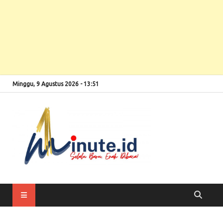
Minggu, 9 Agustus 2026 - 13:51
Selalu Baru, Enak
1minute
Dibaca!