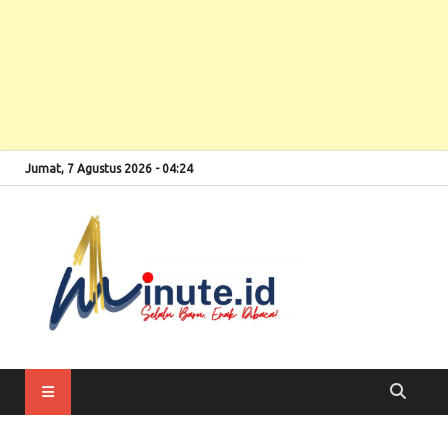
Jumat, 7 Agustus 2026 - 04:24
Selalu Baru, Enak
1minute
Dibaca!