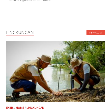
LINGKUNGAN
VIEW ALL
EKBIS
/
HOME
/
LINGKUNGAN