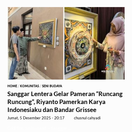
HOME
/
KOMUNITAS
/
SENI BUDAYA
Sanggar Lentera Gelar Pameran “Runcang
Runcung”, Riyanto Pamerkan Karya
Indonesiaku dan Bandar Grissee
Jumat, 5 Desember 2025 - 20:17
-
by
chusnul cahyadi
GRESIK,1minute.id – Sanggar …