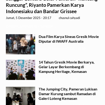
Runcung”, Riyanto Pamerkan Karya
Indonesiaku dan Bandar Grissee
Jumat, 5 Desember 2025 - 20:17
-
by
chusnul cahyadi
GRESIK,1minute.id – Sanggar …
Dua Film Karya Sineas Gresik Movie
Diputar di IWAFF Australia
Senin, 29 September 2025 - 18:37
14 Tahun Gresik Movie Berkarya,
Gelar Layar Berkembang di
Kampung Heritage, Kemasan
Selasa, 15 Juli 2025 - 17:49
The Jumping City, Pameran Lukisan
Damar Kurung sambut Ramadan di
Galeri Loteng Kemasan