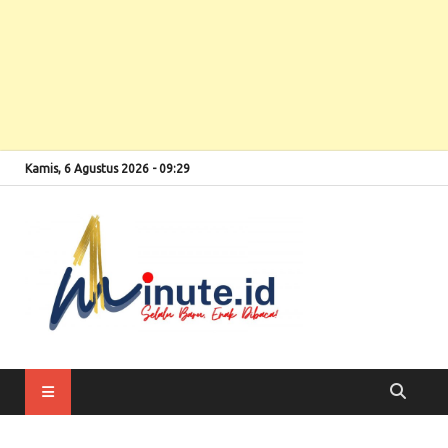
Kamis, 6 Agustus 2026 - 09:29
Selalu Baru, Enak
1minute
Dibaca!