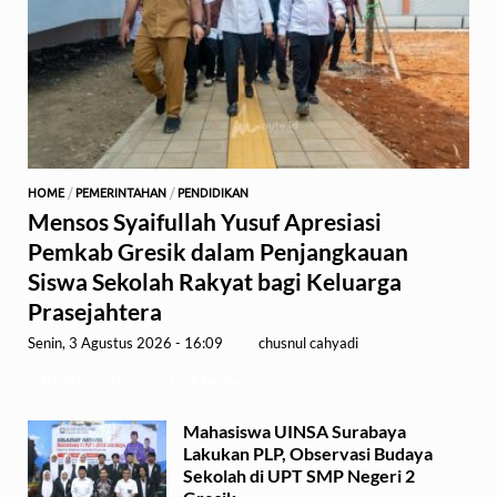
HOME
/
PEMERINTAHAN
/
PENDIDIKAN
Mensos Syaifullah Yusuf Apresiasi
Pemkab Gresik dalam Penjangkauan
Siswa Sekolah Rakyat bagi Keluarga
Prasejahtera
Senin, 3 Agustus 2026 - 16:09
-
by
chusnul cahyadi
GRESIK,1minute.id – Menteri …
Mahasiswa UINSA Surabaya
Lakukan PLP, Observasi Budaya
Sekolah di UPT SMP Negeri 2