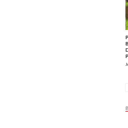
P
B
D
P
J