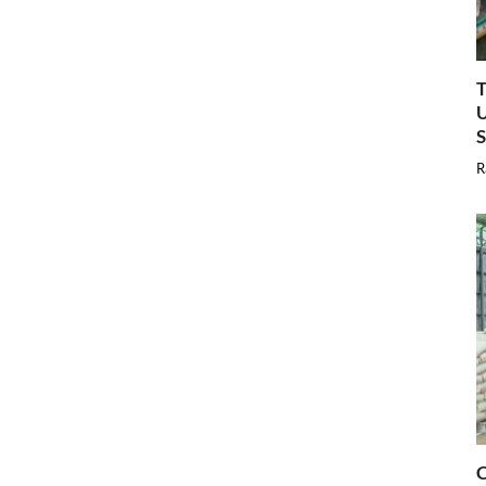
T
U
R
C