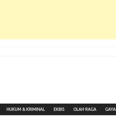
 Baru, Enak Dibaca!
inute.id
HUKUM & KRIMINAL
EKBIS
OLAH RAGA
GAYA