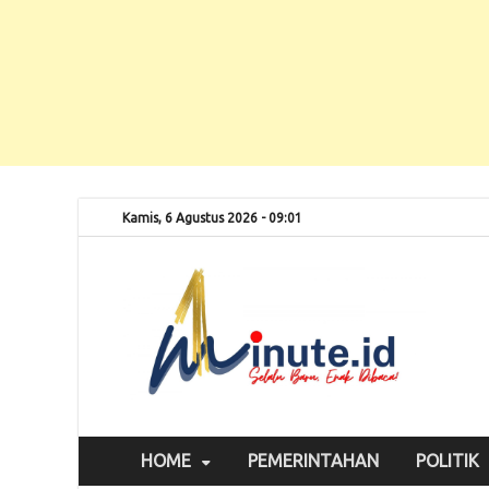
Kamis, 6 Agustus 2026 - 09:01
Selalu
1m
HOME
PEMERINTAHAN
POLITIK