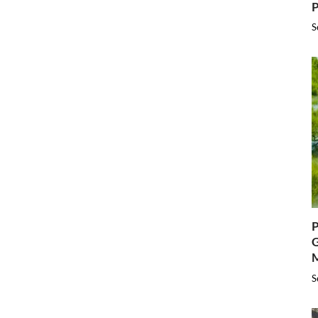
P
S
P
G
S