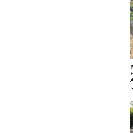
P
H
A
M