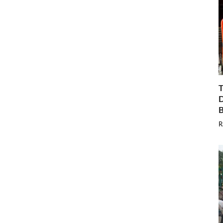
T
D
B
R