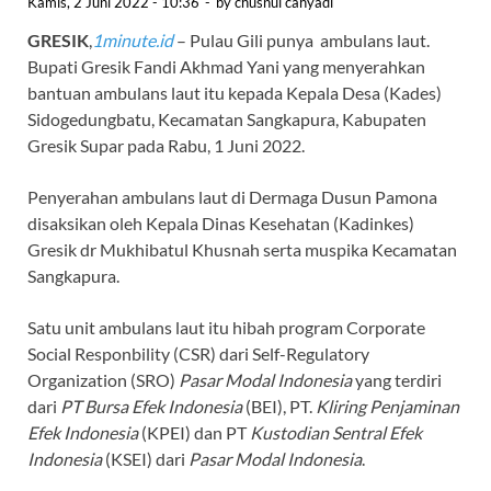
Kamis, 2 Juni 2022 - 10:36
-
by
chusnul cahyadi
GRESIK
,
1minute.id
– Pulau Gili punya ambulans laut.
Bupati Gresik Fandi Akhmad Yani yang menyerahkan
bantuan ambulans laut itu kepada Kepala Desa (Kades)
Sidogedungbatu, Kecamatan Sangkapura, Kabupaten
Gresik Supar pada Rabu, 1 Juni 2022.
Penyerahan ambulans laut di Dermaga Dusun Pamona
disaksikan oleh Kepala Dinas Kesehatan (Kadinkes)
Gresik dr Mukhibatul Khusnah serta muspika Kecamatan
Sangkapura.
Satu unit ambulans laut itu hibah program Corporate
Social Responbility (CSR) dari Self-Regulatory
Organization (SRO)
Pasar Modal Indonesia
yang terdiri
dari
PT Bursa Efek Indonesia
(BEI), PT.
Kliring Penjaminan
Efek Indonesia
(KPEI) dan PT
Kustodian Sentral Efek
Indonesia
(KSEI) dari
Pasar Modal Indonesia
.