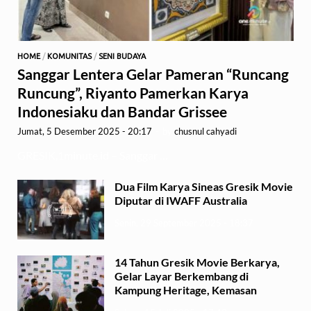
HOME
/
KOMUNITAS
/
SENI BUDAYA
Sanggar Lentera Gelar Pameran “Runcang
Runcung”, Riyanto Pamerkan Karya
Indonesiaku dan Bandar Grissee
Jumat, 5 Desember 2025 - 20:17
-
by
chusnul cahyadi
GRESIK,1minute.id – Sanggar …
Dua Film Karya Sineas Gresik Movie
Diputar di IWAFF Australia
Senin, 29 September 2025 - 18:37
14 Tahun Gresik Movie Berkarya,
Gelar Layar Berkembang di
Kampung Heritage, Kemasan