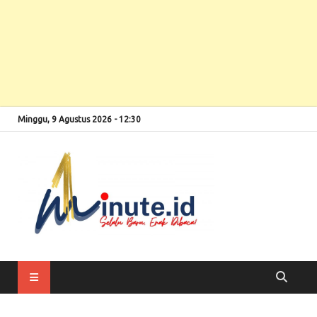
Minggu, 9 Agustus 2026 - 12:30
Selalu Baru, Enak
1minute
Dibaca!