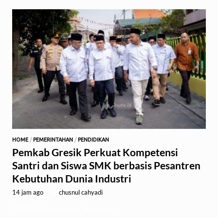
HOME
/
PEMERINTAHAN
/
PENDIDIKAN
Pemkab Gresik Perkuat Kompetensi
Santri dan Siswa SMK berbasis Pesantren
Kebutuhan Dunia Industri
14 jam ago
-
by
chusnul cahyadi
GRESIK,1minute.id – Menteri …