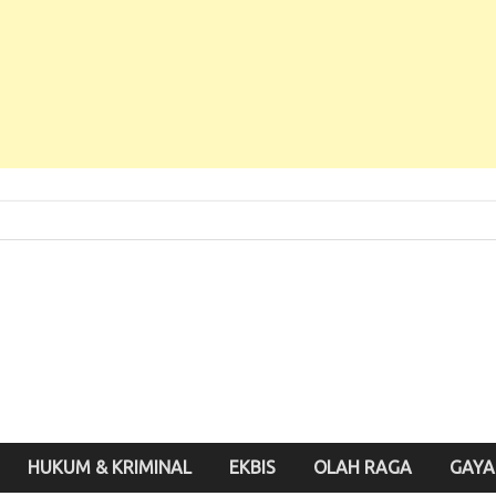
 Baru, Enak Dibaca!
inute.id
HUKUM & KRIMINAL
EKBIS
OLAH RAGA
GAYA