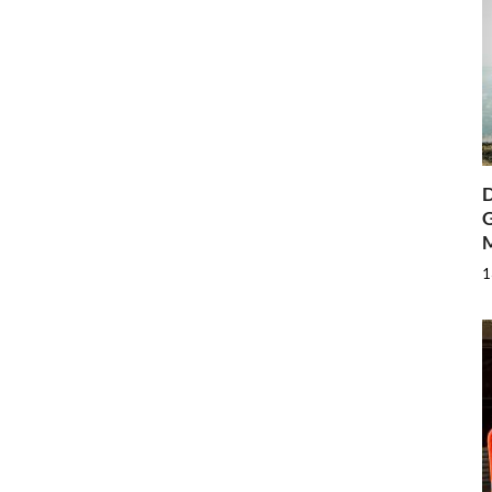
D
G
1