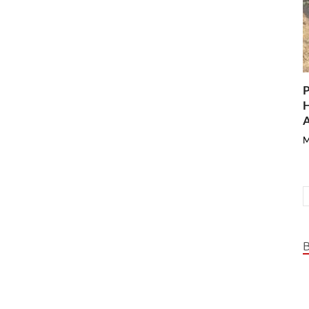
P
H
A
M