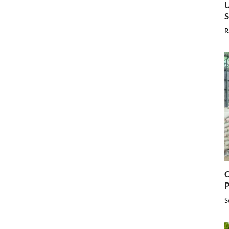
U
R
C
P
S