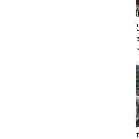
T
D
B
R
T