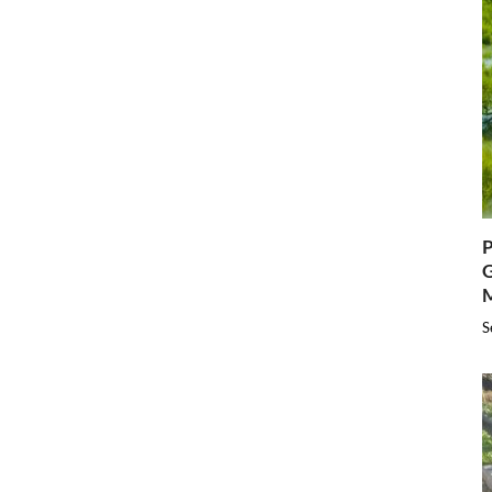
P
G
S