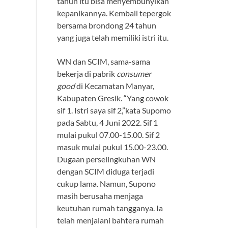
tahun itu bisa menyembunyikan
kepanikannya. Kembali tepergok
bersama brondong 24 tahun
yang juga telah memiliki istri itu.
WN dan SCIM, sama-sama
bekerja di pabrik
consumer
good
di Kecamatan Manyar,
Kabupaten Gresik. “Yang cowok
sif 1. Istri saya sif 2,”kata Supomo
pada Sabtu, 4 Juni 2022. Sif 1
mulai pukul 07.00-15.00. Sif 2
masuk mulai pukul 15.00-23.00.
Dugaan perselingkuhan WN
dengan SCIM diduga terjadi
cukup lama. Namun, Supono
masih berusaha menjaga
keutuhan rumah tangganya. Ia
telah menjalani bahtera rumah