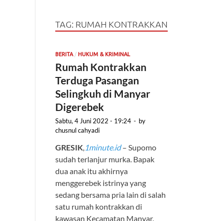
TAG:
RUMAH KONTRAKKAN
/
BERITA
HUKUM & KRIMINAL
Rumah Kontrakkan
Terduga Pasangan
Selingkuh di Manyar
Digerebek
Sabtu, 4 Juni 2022 - 19:24
-
by
chusnul cahyadi
GRESIK
,
1minute.id
– Supomo
sudah terlanjur murka. Bapak
dua anak itu akhirnya
menggerebek istrinya yang
sedang bersama pria lain di salah
satu rumah kontrakkan di
kawasan Kecamatan Manyar.