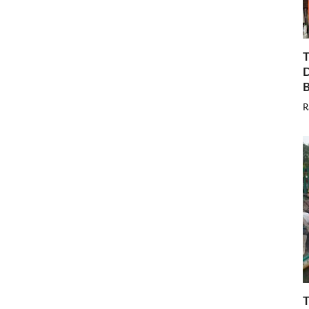
T
D
B
R
T