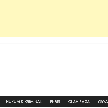
 Baru, Enak Dibaca!
inute.id
HUKUM & KRIMINAL
EKBIS
OLAH RAGA
GAYA