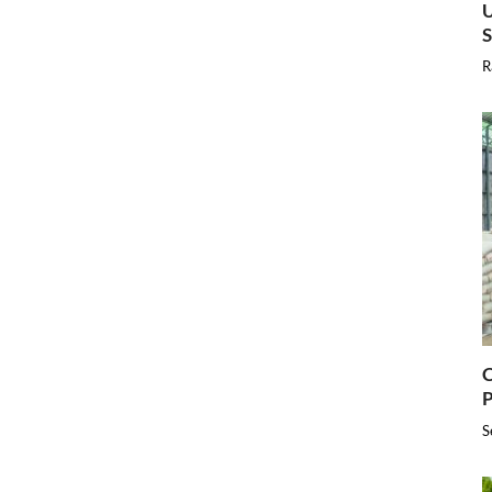
U
R
C
P
S