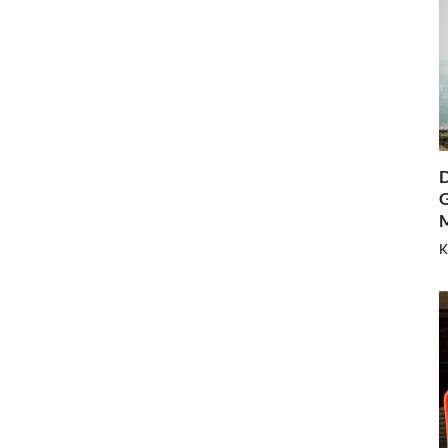
D
G
K