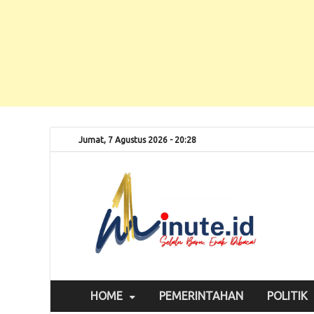
Jumat, 7 Agustus 2026 - 20:28
Selalu
1m
HOME
PEMERINTAHAN
POLITIK