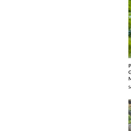
P
G
S