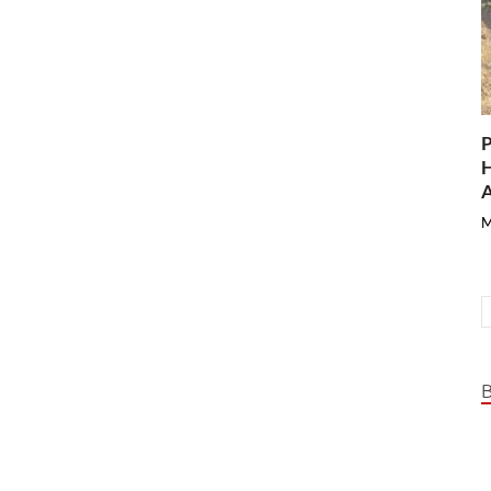
P
H
A
M