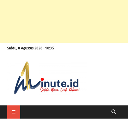
Sabtu, 8 Agustus 2026 - 10:35
Selalu Baru, Enak
1minute
Dibaca!