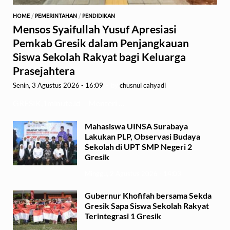
HOME
/
PEMERINTAHAN
/
PENDIDIKAN
Mensos Syaifullah Yusuf Apresiasi
Pemkab Gresik dalam Penjangkauan
Siswa Sekolah Rakyat bagi Keluarga
Prasejahtera
Senin, 3 Agustus 2026 - 16:09
-
by
chusnul cahyadi
GRESIK,1minute.id – Menteri …
Mahasiswa UINSA Surabaya
Lakukan PLP, Observasi Budaya
Sekolah di UPT SMP Negeri 2
Gresik
Minggu, 2 Agustus 2026 - 14:03
Gubernur Khofifah bersama Sekda
Gresik Sapa Siswa Sekolah Rakyat
Terintegrasi 1 Gresik