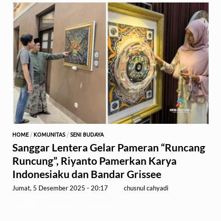
HOME
/
KOMUNITAS
/
SENI BUDAYA
Sanggar Lentera Gelar Pameran “Runcang
Runcung”, Riyanto Pamerkan Karya
Indonesiaku dan Bandar Grissee
Jumat, 5 Desember 2025 - 20:17
-
by
chusnul cahyadi
GRESIK,1minute.id – Sanggar …