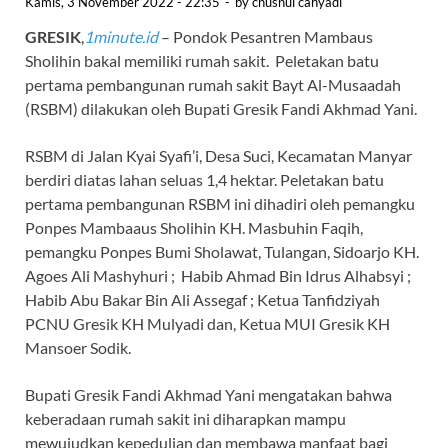
Kamis, 3 November 2022 - 22:35
-
by
chusnul cahyadi
GRESIK
,
1minute.id
– Pondok Pesantren Mambaus
Sholihin bakal memiliki rumah sakit. Peletakan batu
pertama pembangunan rumah sakit Bayt Al-Musaadah
(RSBM) dilakukan oleh Bupati Gresik Fandi Akhmad Yani.
RSBM di Jalan Kyai Syafi’i, Desa Suci, Kecamatan Manyar
berdiri diatas lahan seluas 1,4 hektar. Peletakan batu
pertama pembangunan RSBM ini dihadiri oleh pemangku
Ponpes Mambaaus Sholihin KH. Masbuhin Faqih,
pemangku Ponpes Bumi Sholawat, Tulangan, Sidoarjo KH.
Agoes Ali Mashyhuri ; Habib Ahmad Bin Idrus Alhabsyi ;
Habib Abu Bakar Bin Ali Assegaf ; Ketua Tanfidziyah
PCNU Gresik KH Mulyadi dan, Ketua MUI Gresik KH
Mansoer Sodik.
Bupati Gresik Fandi Akhmad Yani mengatakan bahwa
keberadaan rumah sakit ini diharapkan mampu
mewujudkan kepedulian dan membawa manfaat bagi