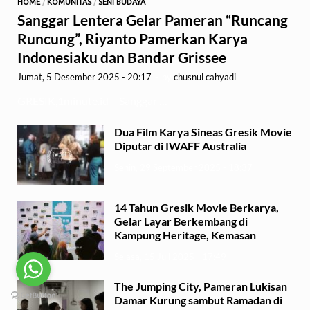
HOME
/
KOMUNITAS
/
SENI BUDAYA
Sanggar Lentera Gelar Pameran “Runcang
Runcung”, Riyanto Pamerkan Karya
Indonesiaku dan Bandar Grissee
Jumat, 5 Desember 2025 - 20:17
-
by
chusnul cahyadi
GRESIK,1minute.id – Sanggar …
Dua Film Karya Sineas Gresik Movie
Diputar di IWAFF Australia
Senin, 29 September 2025 - 18:37
14 Tahun Gresik Movie Berkarya,
Gelar Layar Berkembang di
Kampung Heritage, Kemasan
Selasa, 15 Juli 2025 - 17:49
The Jumping City, Pameran Lukisan
Damar Kurung sambut Ramadan di