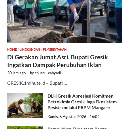
HOME
/
LINGKUNGAN
/
PEMERINTAHAN
Di Gerakan Jumat Asri, Bupati Gresik
Ingatkan Dampak Perubuhan Iklan
20 jam ago
-
by
chusnul cahyadi
GRESIK,1minute.id – Bupati …
DLH Gresik Apresiasi Komitmen
Petrokimia Gresik Jaga Ekosistem
Pesisir melalui PRPM Mangare
Kamis, 6 Agustus 2026 - 16:04
Pemulihkan Ekosistem Pantai,