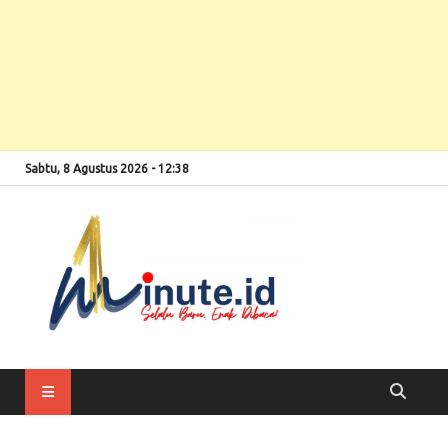
Sabtu, 8 Agustus 2026 - 12:38
Selalu Baru, Enak
1minute
Dibaca!