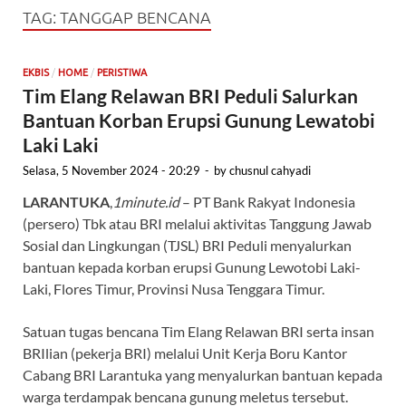
TAG:
TANGGAP BENCANA
/
/
EKBIS
HOME
PERISTIWA
Tim Elang Relawan BRI Peduli Salurkan
Bantuan Korban Erupsi Gunung Lewatobi
Laki Laki
Selasa, 5 November 2024 - 20:29
-
by
chusnul cahyadi
LARANTUKA
,
1minute.id
– PT Bank Rakyat Indonesia
(persero) Tbk atau BRI melalui aktivitas Tanggung Jawab
Sosial dan Lingkungan (TJSL) BRI Peduli menyalurkan
bantuan kepada korban erupsi Gunung Lewotobi Laki-
Laki, Flores Timur, Provinsi Nusa Tenggara Timur.
Satuan tugas bencana Tim Elang Relawan BRI serta insan
BRIlian (pekerja BRI) melalui Unit Kerja Boru Kantor
Cabang BRI Larantuka yang menyalurkan bantuan kepada
warga terdampak bencana gunung meletus tersebut.