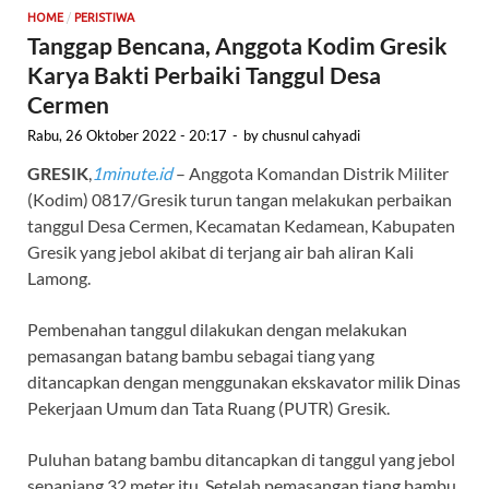
/
HOME
PERISTIWA
Tanggap Bencana, Anggota Kodim Gresik
Karya Bakti Perbaiki Tanggul Desa
Cermen
Rabu, 26 Oktober 2022 - 20:17
-
by
chusnul cahyadi
GRESIK
,
1minute.id
– Anggota Komandan Distrik Militer
(Kodim) 0817/Gresik turun tangan melakukan perbaikan
tanggul Desa Cermen, Kecamatan Kedamean, Kabupaten
Gresik yang jebol akibat di terjang air bah aliran Kali
Lamong.
Pembenahan tanggul dilakukan dengan melakukan
pemasangan batang bambu sebagai tiang yang
ditancapkan dengan menggunakan ekskavator milik Dinas
Pekerjaan Umum dan Tata Ruang (PUTR) Gresik.
Puluhan batang bambu ditancapkan di tanggul yang jebol
sepanjang 32 meter itu. Setelah pemasangan tiang bambu