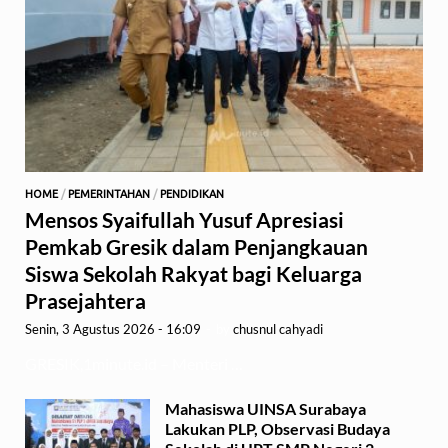
HOME
/
PEMERINTAHAN
/
PENDIDIKAN
Mensos Syaifullah Yusuf Apresiasi
Pemkab Gresik dalam Penjangkauan
Siswa Sekolah Rakyat bagi Keluarga
Prasejahtera
Senin, 3 Agustus 2026 - 16:09
-
by
chusnul cahyadi
GRESIK,1minute.id – Menteri …
Mahasiswa UINSA Surabaya
Lakukan PLP, Observasi Budaya