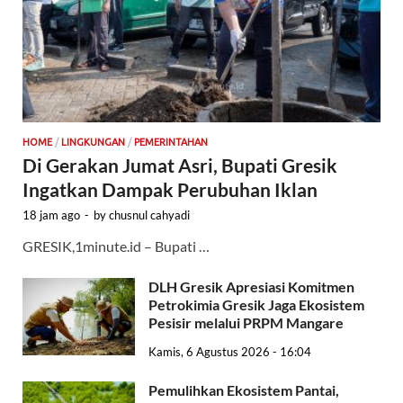
HOME
/
LINGKUNGAN
/
PEMERINTAHAN
Di Gerakan Jumat Asri, Bupati Gresik
Ingatkan Dampak Perubuhan Iklan
18 jam ago
-
by
chusnul cahyadi
GRESIK,1minute.id – Bupati …
DLH Gresik Apresiasi Komitmen
Petrokimia Gresik Jaga Ekosistem
Pesisir melalui PRPM Mangare
Kamis, 6 Agustus 2026 - 16:04
Pemulihkan Ekosistem Pantai,