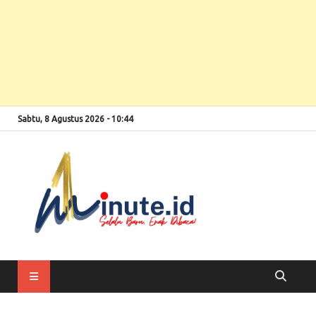
Sabtu, 8 Agustus 2026 - 10:44
Selalu Baru, Enak
1minute
Dibaca!