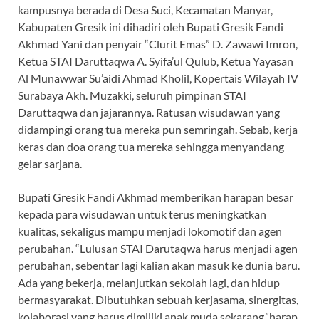
kampusnya berada di Desa Suci, Kecamatan Manyar,
Kabupaten Gresik ini dihadiri oleh Bupati Gresik Fandi
Akhmad Yani dan penyair “Clurit Emas” D. Zawawi Imron,
Ketua STAI Daruttaqwa A. Syifa’ul Qulub, Ketua Yayasan
Al Munawwar Su’aidi Ahmad Kholil, Kopertais Wilayah IV
Surabaya Akh. Muzakki, seluruh pimpinan STAI
Daruttaqwa dan jajarannya. Ratusan wisudawan yang
didampingi orang tua mereka pun semringah. Sebab, kerja
keras dan doa orang tua mereka sehingga menyandang
gelar sarjana.
Bupati Gresik Fandi Akhmad memberikan harapan besar
kepada para wisudawan untuk terus meningkatkan
kualitas, sekaligus mampu menjadi lokomotif dan agen
perubahan. “Lulusan STAI Darutaqwa harus menjadi agen
perubahan, sebentar lagi kalian akan masuk ke dunia baru.
Ada yang bekerja, melanjutkan sekolah lagi, dan hidup
bermasyarakat. Dibutuhkan sebuah kerjasama, sinergitas,
kolaborasi yang harus dimiliki anak muda sekarang,”harap