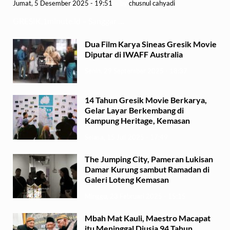
Jumat, 5 Desember 2025 - 19:51
-
by
chusnul cahyadi
GRESIK,1minute.id – Sanggar …
Dua Film Karya Sineas Gresik Movie
Diputar di IWAFF Australia
Senin, 29 September 2025 - 18:37
14 Tahun Gresik Movie Berkarya,
Gelar Layar Berkembang di
Kampung Heritage, Kemasan
Selasa, 15 Juli 2025 - 17:49
The Jumping City, Pameran Lukisan
Damar Kurung sambut Ramadan di
Galeri Loteng Kemasan
Minggu, 23 Februari 2025 - 15:15
Mbah Mat Kauli, Maestro Macapat
itu Meninggal Diusia 94 Tahun,