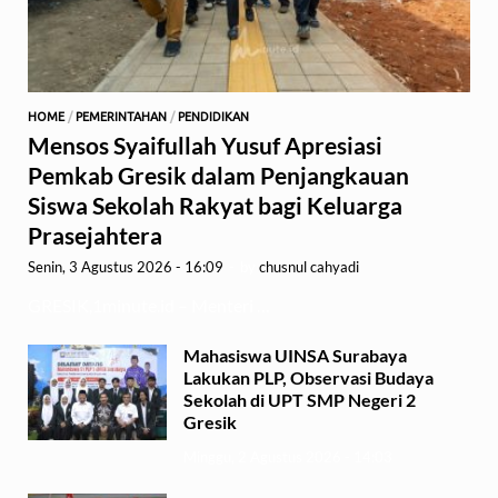
HOME
/
PEMERINTAHAN
/
PENDIDIKAN
Mensos Syaifullah Yusuf Apresiasi
Pemkab Gresik dalam Penjangkauan
Siswa Sekolah Rakyat bagi Keluarga
Prasejahtera
Senin, 3 Agustus 2026 - 16:09
-
by
chusnul cahyadi
GRESIK,1minute.id – Menteri …
Mahasiswa UINSA Surabaya
Lakukan PLP, Observasi Budaya
Sekolah di UPT SMP Negeri 2
Gresik
Minggu, 2 Agustus 2026 - 14:03