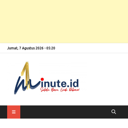
Jumat, 7 Agustus 2026 - 05:20
Selalu Baru, Enak
1minute
Dibaca!