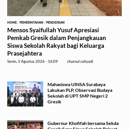
HOME
/
PEMERINTAHAN
/
PENDIDIKAN
Mensos Syaifullah Yusuf Apresiasi
Pemkab Gresik dalam Penjangkauan
Siswa Sekolah Rakyat bagi Keluarga
Prasejahtera
Senin, 3 Agustus 2026 - 16:09
-
by
chusnul cahyadi
GRESIK,1minute.id – Menteri …
Mahasiswa UINSA Surabaya
Lakukan PLP, Observasi Budaya
Sekolah di UPT SMP Negeri 2
Gresik
Minggu, 2 Agustus 2026 - 14:03
Gubernur Khofifah bersama Sekda
Gresik Sapa Siswa Sekolah Rakyat