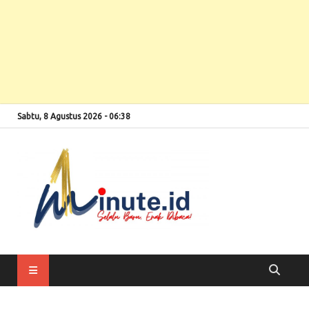
Sabtu, 8 Agustus 2026 - 06:38
Selalu Baru, Enak
1minute
Dibaca!