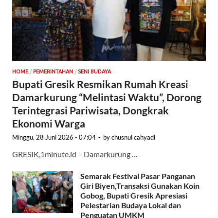
HOME
/
PEMERINTAHAN
/
SENI BUDAYA
Bupati Gresik Resmikan Rumah Kreasi
Damarkurung “Melintasi Waktu”, Dorong
Terintegrasi Pariwisata, Dongkrak
Ekonomi Warga
Minggu, 28 Juni 2026 - 07:04
-
by
chusnul cahyadi
GRESIK,1minute.id – Damarkurung …
Semarak Festival Pasar Panganan
Giri Biyen,Transaksi Gunakan Koin
Gobog, Bupati Gresik Apresiasi
Pelestarian Budaya Lokal dan
Penguatan UMKM