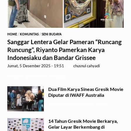
HOME
/
KOMUNITAS
/
SENI BUDAYA
Sanggar Lentera Gelar Pameran “Runcang
Runcung”, Riyanto Pamerkan Karya
Indonesiaku dan Bandar Grissee
Jumat, 5 Desember 2025 - 19:51
-
by
chusnul cahyadi
GRESIK,1minute.id – Sanggar …
Dua Film Karya Sineas Gresik Movie
Diputar di IWAFF Australia
Senin, 29 September 2025 - 18:37
14 Tahun Gresik Movie Berkarya,
Gelar Layar Berkembang di