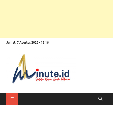
Jumat, 7 Agustus 2026 - 15:16
Selalu Baru, Enak
1minute
Dibaca!