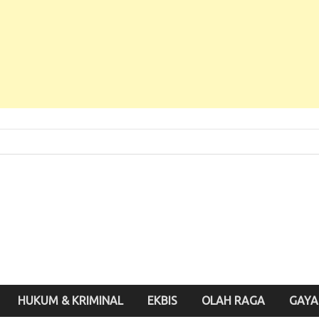
 Baru, Enak Dibaca!
inute.id
HUKUM & KRIMINAL
EKBIS
OLAH RAGA
GAYA