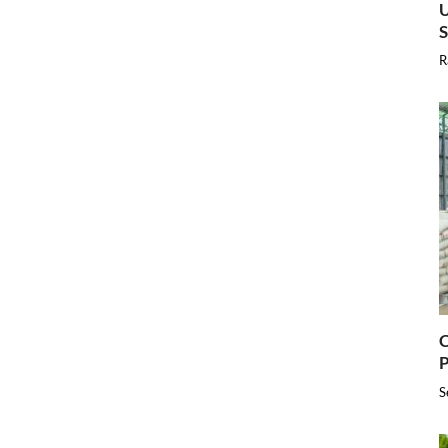
U
R
C
P
S