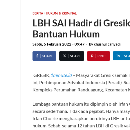
/
BERITA
HUKUM & KRIMINAL
LBH SAI Hadir di Gresi
Bantuan Hukum
Sabtu, 5 Februari 2022 - 09:47
-
by
chusnul cahyadi
SHARE
SHARE
PIN IT
SH
GRESIK,
1minute.id
–
Masyarakat Gresik semaki
ini, Perhimpunan Advokat Indonesia (Peradi)-Suar
Kompleks Perumahan Randuagung, Kecamatan K
Lembaga bantuan hukum itu dipimpin oleh Irfan 
secara sederhana. Tidak ada pejabat. Hanya masy
Irfan Choirie mengharapkan berdirinya LBH un
hukum. Sebab, selama 12 tahun LBH di Gresik vak