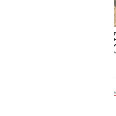
P
H
A
M