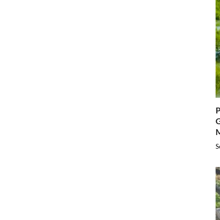
P
G
S