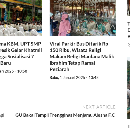
T
D
B
ama KBM, UPT SMP
Viral Parkir Bus Ditarik Rp
R
resik Gelar Khatmil
150 Ribu, Wisata Religi
ga Sosialisasi 7
Makam Religi Maulana Malik
 Baru
Ibrahim Tetap Ramai
Peziarah
ari 2025 - 10:58
Rabu, 1 Januari 2025 - 13:48
NEXT ARTICLE
api
GU Bakal Tampil Trengginas Menjamu Alesha F.C
T