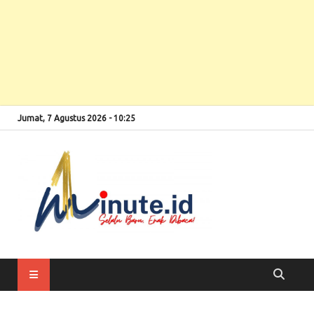
Jumat, 7 Agustus 2026 - 10:25
Selalu Baru, Enak
1minute
Dibaca!