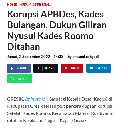
/
HOME
HUKUM & KRIMINAL
Korupsi APBDes, Kades
Bulangan, Dukun Giliran
Nyusul Kades Roomo
Ditahan
Jumat, 2 September 2022 - 14:33
-
by
chusnul cahyadi
SHARE
SHARE
PIN IT
SHARE
SHARE
GRESIK
,
1minute.id
– Satu lagi Kepala Desa (Kades) di
Kabupaten Gresik tersangkut perkara dugaan korupsi.
Setelah Kades Roomo, Kecamatan Manyar Rusdiyanto
ditahan Kejaksaan Negeri (Kejari) Gresik.