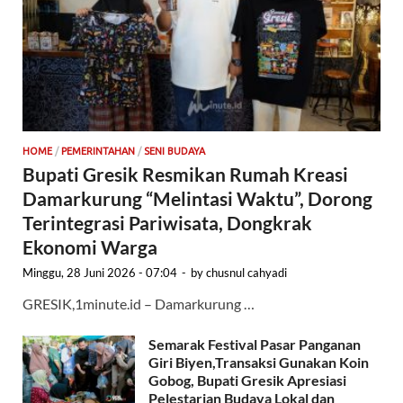
HOME
/
PEMERINTAHAN
/
SENI BUDAYA
Bupati Gresik Resmikan Rumah Kreasi
Damarkurung “Melintasi Waktu”, Dorong
Terintegrasi Pariwisata, Dongkrak
Ekonomi Warga
Minggu, 28 Juni 2026 - 07:04
-
by
chusnul cahyadi
GRESIK,1minute.id – Damarkurung …
Semarak Festival Pasar Panganan
Giri Biyen,Transaksi Gunakan Koin
Gobog, Bupati Gresik Apresiasi
Pelestarian Budaya Lokal dan