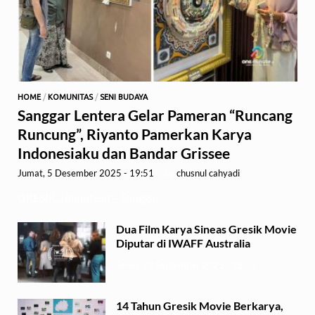
HOME
/
KOMUNITAS
/
SENI BUDAYA
Sanggar Lentera Gelar Pameran “Runcang
Runcung”, Riyanto Pamerkan Karya
Indonesiaku dan Bandar Grissee
Jumat, 5 Desember 2025 - 19:51
-
by
chusnul cahyadi
GRESIK,1minute.id – Sanggar …
Dua Film Karya Sineas Gresik Movie
Diputar di IWAFF Australia
Senin, 29 September 2025 - 18:37
14 Tahun Gresik Movie Berkarya,