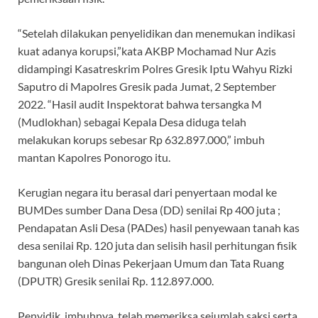
“Setelah dilakukan penyelidikan dan menemukan indikasi
kuat adanya korupsi,”kata AKBP Mochamad Nur Azis
didampingi Kasatreskrim Polres Gresik Iptu Wahyu Rizki
Saputro di Mapolres Gresik pada Jumat, 2 September
2022. “Hasil audit Inspektorat bahwa tersangka M
(Mudlokhan) sebagai Kepala Desa diduga telah
melakukan korups sebesar Rp 632.897.000,” imbuh
mantan Kapolres Ponorogo itu.
Kerugian negara itu berasal dari penyertaan modal ke
BUMDes sumber Dana Desa (DD) senilai Rp 400 juta ;
Pendapatan Asli Desa (PADes) hasil penyewaan tanah kas
desa senilai Rp. 120 juta dan selisih hasil perhitungan fisik
bangunan oleh Dinas Pekerjaan Umum dan Tata Ruang
(DPUTR) Gresik senilai Rp. 112.897.000.
Penyidik, imbuhnya, telah memeriksa sejumlah saksi serta