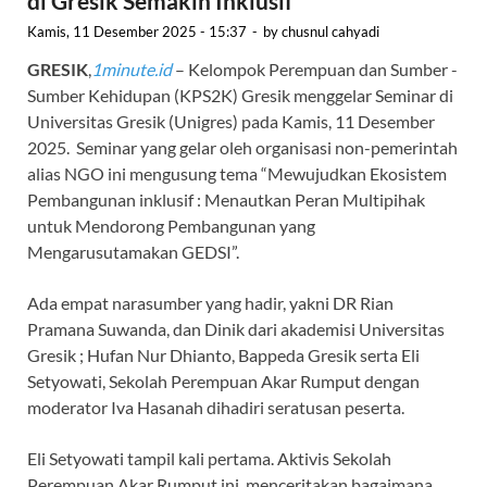
di Gresik Semakin Inklusif
Kamis, 11 Desember 2025 - 15:37
-
by
chusnul cahyadi
GRESIK
,
1minute.id
– Kelompok Perempuan dan Sumber -
Sumber Kehidupan (KPS2K) Gresik menggelar Seminar di
Universitas Gresik (Unigres) pada Kamis, 11 Desember
2025. Seminar yang gelar oleh organisasi non-pemerintah
alias NGO ini mengusung tema “Mewujudkan Ekosistem
Pembangunan inklusif : Menautkan Peran Multipihak
untuk Mendorong Pembangunan yang
Mengarusutamakan GEDSI”.
Ada empat narasumber yang hadir, yakni DR Rian
Pramana Suwanda, dan Dinik dari akademisi Universitas
Gresik ; Hufan Nur Dhianto, Bappeda Gresik serta Eli
Setyowati, Sekolah Perempuan Akar Rumput dengan
moderator Iva Hasanah dihadiri seratusan peserta.
Eli Setyowati tampil kali pertama. Aktivis Sekolah
Perempuan Akar Rumput ini, menceritakan bagaimana