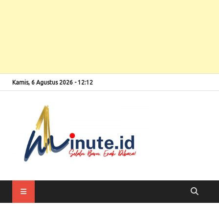
Kamis, 6 Agustus 2026 - 12:12
Selalu Baru, Enak
1minute
Dibaca!