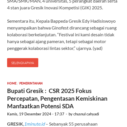
SMA/SMK/MAN, 4 universitas, 5 perangkat daerah serta
4 stan juara Gresik Inovasi Kompetisi (GIK) 2025.
Sementara itu, Kepala Bappeda Gresik Edy Hadisiswoyo
menyampaikan bahwa Ginofest dirancang sebagai ruang
kolaborasi berkelanjutan. “Festival ini kami desain tidak
hanya sebagai ajang pameran, tetapi sebagai motor
penggerak kolaborasi lintas sektor,” ujarnya. (yad)
SELENGKAPNYA
/
HOME
PEMERINTAHAN
Bupati Gresik : CSR 2025 Fokus
Percepatan, Pengentasan Kemiskinan
Manfaatkan Potensi SDA
Kamis, 19 Desember 2024 - 17:37
-
by
chusnul cahyadi
GRESIK
,
1minute.id
– Sebanyak 55 perusahaan