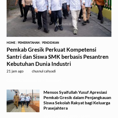
HOME
/
PEMERINTAHAN
/
PENDIDIKAN
Pemkab Gresik Perkuat Kompetensi
Santri dan Siswa SMK berbasis Pesantren
Kebutuhan Dunia Industri
21 jam ago
-
by
chusnul cahyadi
GRESIK,1minute.id – Menteri …
Mensos Syaifullah Yusuf Apresiasi
Pemkab Gresik dalam Penjangkauan
Siswa Sekolah Rakyat bagi Keluarga
Prasejahtera
Senin, 3 Agustus 2026 - 16:09