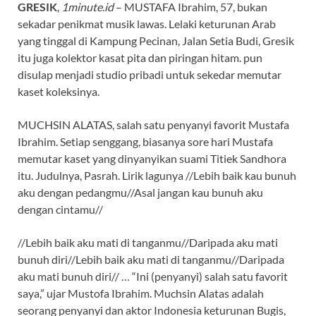
GRESIK
,
1minute.id
– MUSTAFA Ibrahim, 57, bukan
sekadar penikmat musik lawas. Lelaki keturunan Arab
yang tinggal di Kampung Pecinan, Jalan Setia Budi, Gresik
itu juga kolektor kasat pita dan piringan hitam. pun
disulap menjadi studio pribadi untuk sekedar memutar
kaset koleksinya.
MUCHSIN ALATAS, salah satu penyanyi favorit Mustafa
Ibrahim. Setiap senggang, biasanya sore hari Mustafa
memutar kaset yang dinyanyikan suami Titiek Sandhora
itu. Judulnya, Pasrah. Lirik lagunya //Lebih baik kau bunuh
aku dengan pedangmu//Asal jangan kau bunuh aku
dengan cintamu//
//Lebih baik aku mati di tanganmu//Daripada aku mati
bunuh diri//Lebih baik aku mati di tanganmu//Daripada
aku mati bunuh diri// … “Ini (penyanyi) salah satu favorit
saya,” ujar Mustofa Ibrahim. Muchsin Alatas adalah
seorang penyanyi dan aktor Indonesia keturunan Bugis,