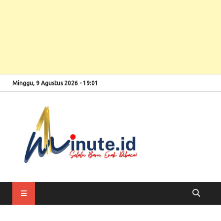
Minggu, 9 Agustus 2026 - 19:01
Selalu Baru, Enak
1minute
Dibaca!