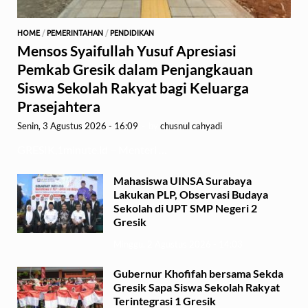
HOME
/
PEMERINTAHAN
/
PENDIDIKAN
Mensos Syaifullah Yusuf Apresiasi
Pemkab Gresik dalam Penjangkauan
Siswa Sekolah Rakyat bagi Keluarga
Prasejahtera
Senin, 3 Agustus 2026 - 16:09
-
by
chusnul cahyadi
GRESIK,1minute.id – Menteri …
Mahasiswa UINSA Surabaya
Lakukan PLP, Observasi Budaya
Sekolah di UPT SMP Negeri 2
Gresik
Minggu, 2 Agustus 2026 - 14:03
Gubernur Khofifah bersama Sekda
Gresik Sapa Siswa Sekolah Rakyat
Terintegrasi 1 Gresik