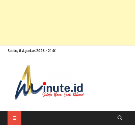
Sabtu, 8 Agustus 2026 - 21:01
Selalu Baru, Enak
1minute
Dibaca!